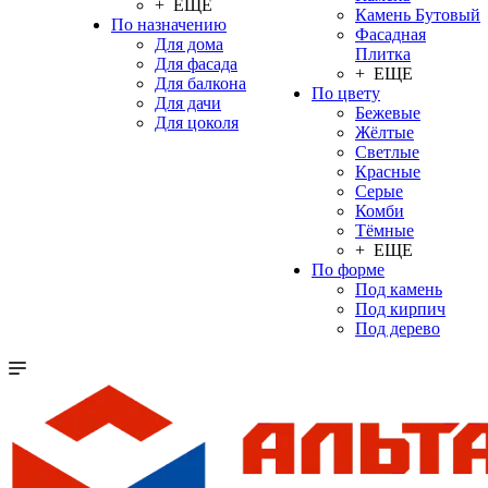
+ ЕЩЕ
Камень Бутовый
По назначению
Фасадная
Для дома
Плитка
Для фасада
+ ЕЩЕ
Для балкона
По цвету
Для дачи
Бежевые
Для цоколя
Жёлтые
Светлые
Красные
Серые
Комби
Тёмные
+ ЕЩЕ
По форме
Под камень
Под кирпич
Под дерево