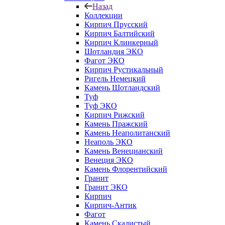
Назад
Коллекции
Кирпич Прусский
Кирпич Балтийский
Кирпич Клинкерный
Шотландия ЭКО
Фагот ЭКО
Кирпич Рустикальный
Ригель Немецкий
Камень Шотландский
Туф
Туф ЭКО
Кирпич Рижский
Камень Пражский
Камень Неаполитанский
Неаполь ЭКО
Камень Венецианский
Венеция ЭКО
Камень Флорентийский
Гранит
Гранит ЭКО
Кирпич
Кирпич-Антик
Фагот
Камень Скалистый