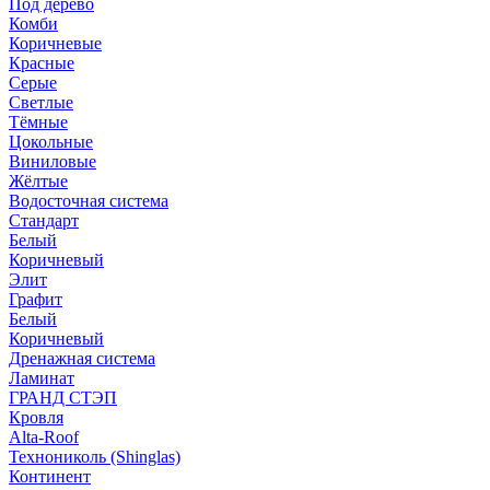
Под дерево
Комби
Коричневые
Красные
Серые
Светлые
Тёмные
Цокольные
Виниловые
Жёлтые
Водосточная система
Стандарт
Белый
Коричневый
Элит
Графит
Белый
Коричневый
Дренажная система
Ламинат
ГРАНД СТЭП
Кровля
Alta-Roof
Технониколь (Shinglas)
Континент