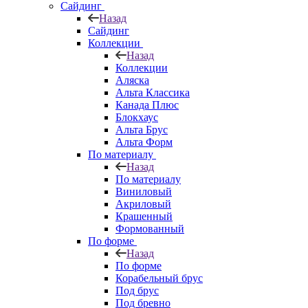
Сайдинг
Назад
Сайдинг
Коллекции
Назад
Коллекции
Аляска
Альта Классика
Канада Плюс
Блокхаус
Альта Брус
Альта Форм
По материалу
Назад
По материалу
Виниловый
Акриловый
Крашенный
Формованный
По форме
Назад
По форме
Корабельный брус
Под брус
Под бревно