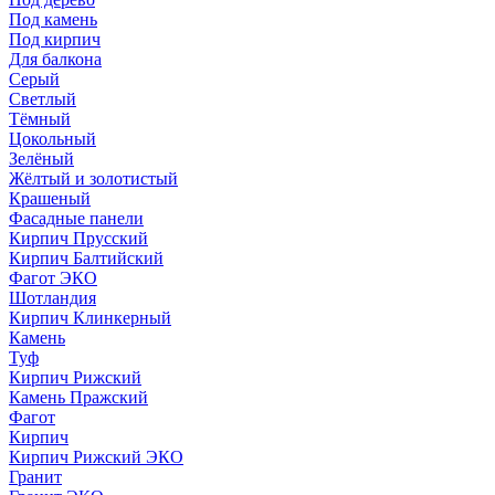
Под камень
Под кирпич
Для балкона
Серый
Светлый
Тёмный
Цокольный
Зелёный
Жёлтый и золотистый
Крашеный
Фасадные панели
Кирпич Прусский
Кирпич Балтийский
Фагот ЭКО
Шотландия
Кирпич Клинкерный
Камень
Туф
Кирпич Рижский
Камень Пражский
Фагот
Кирпич
Кирпич Рижский ЭКО
Гранит