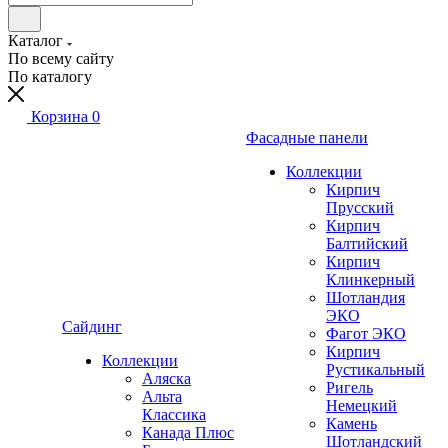
Каталог
По всему сайту
По каталогу
Корзина
0
Фасадные панели
Коллекции
Кирпич
Прусский
Кирпич
Балтийский
Кирпич
Клинкерный
Шотландия
ЭКО
Сайдинг
Фагот ЭКО
Кирпич
Коллекции
Рустикальный
Аляска
Ригель
Альта
Немецкий
Классика
Камень
Канада Плюс
Шотландский