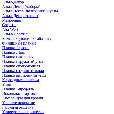
Альта-Декор
Альта Декор (доборы)
Альта Декор (наличники и углы)
Альта Декор (откосы)
Мембраны
Софиты
Alta-West
Альта-Профиль
Комплектующие к сайдингу
Финишные планки
Планка J-фаска
Планка J-trim
Планка начальная
Планка наружный угол
Планка околооконная
Планка соединительная
Планка внутренний угол
К фасадным панелям
Углы
Планка J-профиль
Цокольная стартовая
Аксессуары для кровли
Уличное покрытие
Газонная решётка
Универсальная решётка