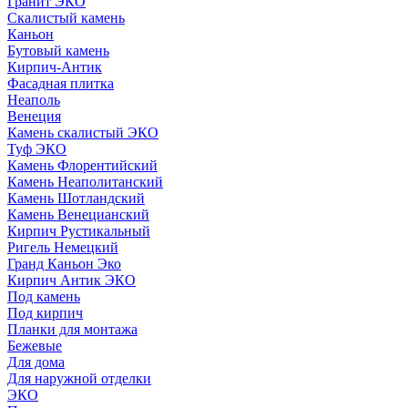
Гранит ЭКО
Скалистый камень
Каньон
Бутовый камень
Кирпич-Антик
Фасадная плитка
Неаполь
Венеция
Камень скалистый ЭКО
Туф ЭКО
Камень Флорентийский
Камень Неаполитанский
Камень Шотландский
Камень Венецианский
Кирпич Рустикальный
Ригель Немецкий
Гранд Каньон Эко
Кирпич Антик ЭКО
Под камень
Под кирпич
Планки для монтажа
Бежевые
Для дома
Для наружной отделки
ЭКO