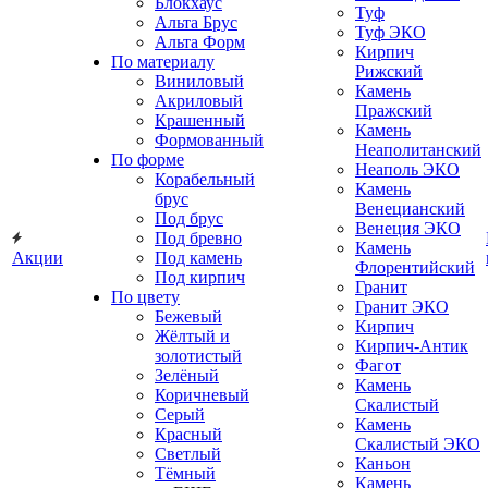
Блокхаус
Туф
Альта Брус
Туф ЭКО
Альта Форм
Кирпич
По материалу
Рижский
Виниловый
Камень
Акриловый
Пражский
Крашенный
Камень
Формованный
Неаполитанский
По форме
Неаполь ЭКО
Корабельный
Камень
брус
Венецианский
Под брус
Венеция ЭКО
Под бревно
Камень
Акции
Под камень
Флорентийский
Под кирпич
Гранит
По цвету
Гранит ЭКО
Бежевый
Кирпич
Жёлтый и
Кирпич-Антик
золотистый
Фагот
Зелёный
Камень
Коричневый
Скалистый
Серый
Камень
Красный
Скалистый ЭКО
Светлый
Каньон
Тёмный
Камень