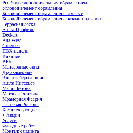
Решётка с дополнительным обрамлением
Угловой элемент обрамления
Боковой элемент обрамления с замками
Боковой элемент обрамления с пазами под замки
Террасная доска
Альта-Профиль
Deckart
Alta West
Groentec
ПВХ панели
Вивипан
ВЕК
Мансардные окна
Двухкамерные
Энергосберегающие
Альта Интерьер
Магия Бетона
Матовая Эстетика
Мраморная Феерия
Тканевая Роскошь
Комплектующие
Акции
Услуги
Фасадные работы
Монтаж сайдинга