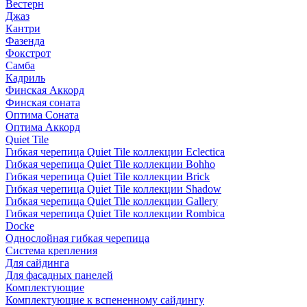
Вестерн
Джаз
Кантри
Фазенда
Фокстрот
Самба
Кадриль
Финская Аккорд
Финская соната
Оптима Соната
Оптима Аккорд
Quiet Tile
Гибкая черепица Quiet Tile коллекции Eclectica
Гибкая черепица Quiet Tile коллекции Bohho
Гибкая черепица Quiet Tile коллекции Brick
Гибкая черепица Quiet Tile коллекции Shadow
Гибкая черепица Quiet Tile коллекции Gallery
Гибкая черепица Quiet Tile коллекции Rombica
Docke
Однослойная гибкая черепица
Система крепления
Для сайдинга
Для фасадных панелей
Комплектующие
Комплектующие к вспененному сайдингу