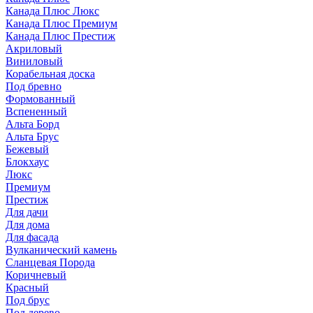
Канада Плюс Люкс
Канада Плюс Премиум
Канада Плюс Престиж
Акриловый
Виниловый
Корабельная доска
Под бревно
Формованный
Вспененный
Альта Борд
Альта Брус
Бежевый
Блокхаус
Люкс
Премиум
Престиж
Для дачи
Для дома
Для фасада
Вулканический камень
Сланцевая Порода
Коричневый
Красный
Под брус
Под дерево