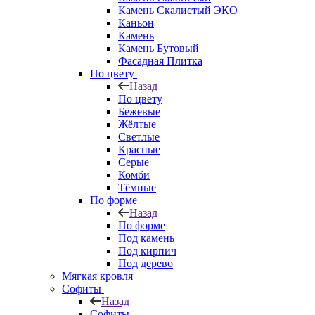
Камень Скалистый ЭКО
Каньон
Камень
Камень Бутовый
Фасадная Плитка
По цвету
Назад
По цвету
Бежевые
Жёлтые
Светлые
Красные
Серые
Комби
Тёмные
По форме
Назад
По форме
Под камень
Под кирпич
Под дерево
Мягкая кровля
Софиты
Назад
Софиты