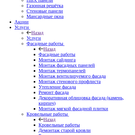
ПВХ панели
Газонная решётка
Стеновые панели
Мансардные окна
Акции
Услуги
Назад
Услуги
Фасадные работы
Назад
Фасадные работы
Монтаж сайдинга
Монтаж фасадных панелей
Монтаж термопанелей
Монтаж вентилируемого фасада
Монтаж стенового профлиста
Утепление фасада
Ремонт фасада
Декоративная облицовка фасада (камень,
кирпич)
Монтаж мягкой фасадной плитки
Кровельные работы
Назад
Кровельные работы
Демонтаж старой кровли