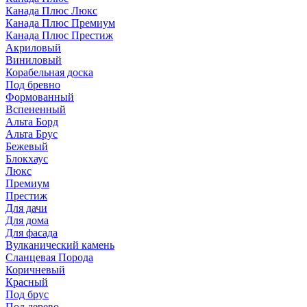
Канада Плюс Люкс
Канада Плюс Премиум
Канада Плюс Престиж
Акриловый
Виниловый
Корабельная доска
Под бревно
Формованный
Вспененный
Альта Борд
Альта Брус
Бежевый
Блокхаус
Люкс
Премиум
Престиж
Для дачи
Для дома
Для фасада
Вулканический камень
Сланцевая Порода
Коричневый
Красный
Под брус
Под дерево