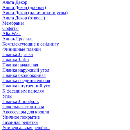
Альта-Декор
Альта Декор (доборы)
Альта Декор (наличники и углы)
Альта Декор (откосы)
Мембраны
Софиты
Alta-West
Альта-Профиль
Комплектующие к сайдингу
Финишные планки
Планка J-фаска
Планка J-trim
Планка начальная
Планка наружный угол
Планка околооконная
Планка соединительная
Планка внутренний угол
К фасадным панелям
Углы
Планка J-профиль
Цокольная стартовая
Аксессуары для кровли
Уличное покрытие
Газонная решётка
Универсальная решётка