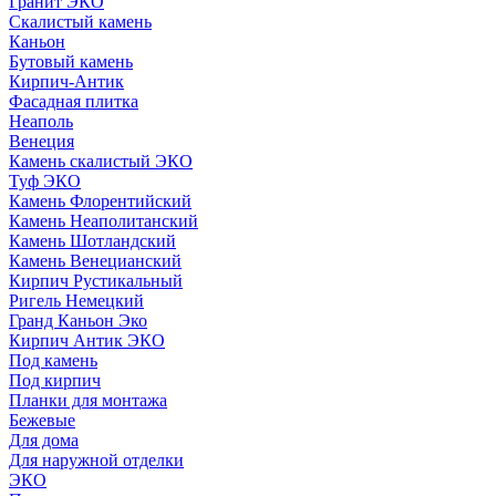
Гранит ЭКО
Скалистый камень
Каньон
Бутовый камень
Кирпич-Антик
Фасадная плитка
Неаполь
Венеция
Камень скалистый ЭКО
Туф ЭКО
Камень Флорентийский
Камень Неаполитанский
Камень Шотландский
Камень Венецианский
Кирпич Рустикальный
Ригель Немецкий
Гранд Каньон Эко
Кирпич Антик ЭКО
Под камень
Под кирпич
Планки для монтажа
Бежевые
Для дома
Для наружной отделки
ЭКO