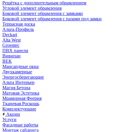
Решётка с дополнительным обрамлением
Угловой элемент обрамления
Боковой элемент обрамления с замками
Боковой элемент обрамления с пазами под замки
Террасная доска
Альта-Профиль
Deckart
Alta West
Groentec
ПВХ панели
Вивипан
ВЕК
Мансардные окна
Двухкамерные
Энергосберегающие
Альта Интерьер
Магия Бетона
Матовая Эстетика
Мраморная Феерия
Тканевая Роскошь
Комплектующие
Акции
Услуги
Фасадные работы
Монтаж сайдинга