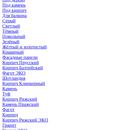
Под камень
Под кирпич
Для балкона
Серый
Светлый
Тёмный
Цокольный
Зелёный
Жёлтый и золотистый
Крашеный
Фасадные панели
Кирпич Прусский
Кирпич Балтийский
Фагот ЭКО
Шотландия
Кирпич Клинкерный
Камень
Туф
Кирпич Рижский
Камень Пражский
Фагот
Кирпич
Кирпич Рижский ЭКО
Гранит