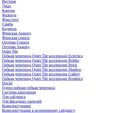
Вестерн
Джаз
Кантри
Фазенда
Фокстрот
Самба
Кадриль
Финская Аккорд
Финская соната
Оптима Соната
Оптима Аккорд
Quiet Tile
Гибкая черепица Quiet Tile коллекции Eclectica
Гибкая черепица Quiet Tile коллекции Bohho
Гибкая черепица Quiet Tile коллекции Brick
Гибкая черепица Quiet Tile коллекции Shadow
Гибкая черепица Quiet Tile коллекции Gallery
Гибкая черепица Quiet Tile коллекции Rombica
Docke
Однослойная гибкая черепица
Система крепления
Для сайдинга
Для фасадных панелей
Комплектующие
Комплектующие к вспененному сайдингу