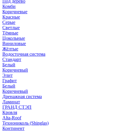
Под дерево
Комби
Коричневые
Красные
Серые
Светлые
Тёмные
Цокольные
Виниловые
Жёлтые
Водосточная система
Стандарт
Белый
Коричневый
Элит
Графит
Белый
Коричневый
Дренажная система
Ламинат
ГРАНД СТЭП
Кровля
Alta-Roof
Технониколь (Shinglas)
Континент