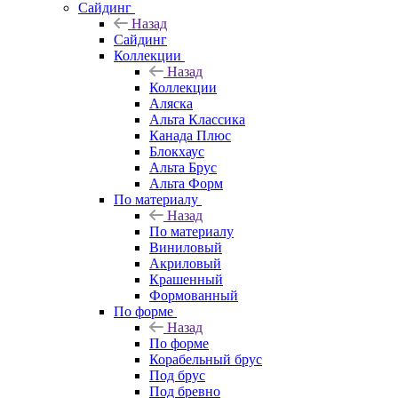
Сайдинг
Назад
Сайдинг
Коллекции
Назад
Коллекции
Аляска
Альта Классика
Канада Плюс
Блокхаус
Альта Брус
Альта Форм
По материалу
Назад
По материалу
Виниловый
Акриловый
Крашенный
Формованный
По форме
Назад
По форме
Корабельный брус
Под брус
Под бревно