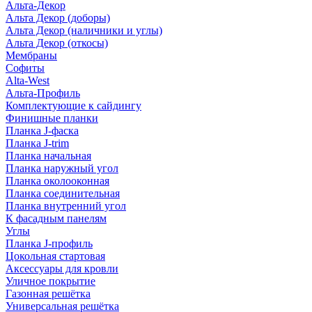
Альта-Декор
Альта Декор (доборы)
Альта Декор (наличники и углы)
Альта Декор (откосы)
Мембраны
Софиты
Alta-West
Альта-Профиль
Комплектующие к сайдингу
Финишные планки
Планка J-фаска
Планка J-trim
Планка начальная
Планка наружный угол
Планка околооконная
Планка соединительная
Планка внутренний угол
К фасадным панелям
Углы
Планка J-профиль
Цокольная стартовая
Аксессуары для кровли
Уличное покрытие
Газонная решётка
Универсальная решётка