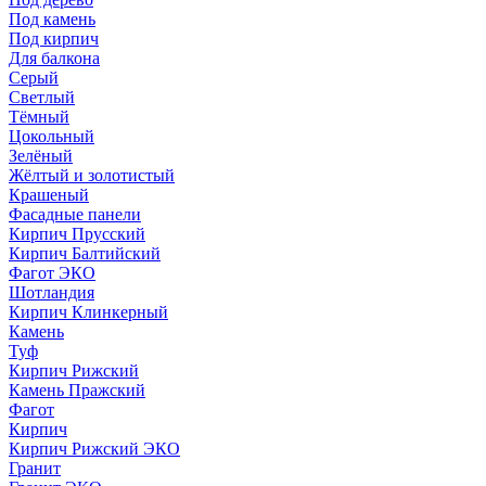
Под камень
Под кирпич
Для балкона
Серый
Светлый
Тёмный
Цокольный
Зелёный
Жёлтый и золотистый
Крашеный
Фасадные панели
Кирпич Прусский
Кирпич Балтийский
Фагот ЭКО
Шотландия
Кирпич Клинкерный
Камень
Туф
Кирпич Рижский
Камень Пражский
Фагот
Кирпич
Кирпич Рижский ЭКО
Гранит