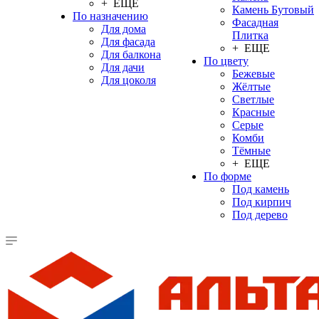
+ ЕЩЕ
Камень Бутовый
По назначению
Фасадная
Для дома
Плитка
Для фасада
+ ЕЩЕ
Для балкона
По цвету
Для дачи
Бежевые
Для цоколя
Жёлтые
Светлые
Красные
Серые
Комби
Тёмные
+ ЕЩЕ
По форме
Под камень
Под кирпич
Под дерево