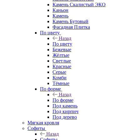
Камень Скалистый ЭКО
Каньон
Камень
Камень Бутовый
Фасадная Плитка
По цвету
Назад
По цвету
Бежевые
Жёлтые
Светлые
Красные
Серые
Комби
Тёмные
По форме
Назад
По форме
Под камень
Под кирпич
Под дерево
Мягкая кровля
Софиты
Назад
Софиты