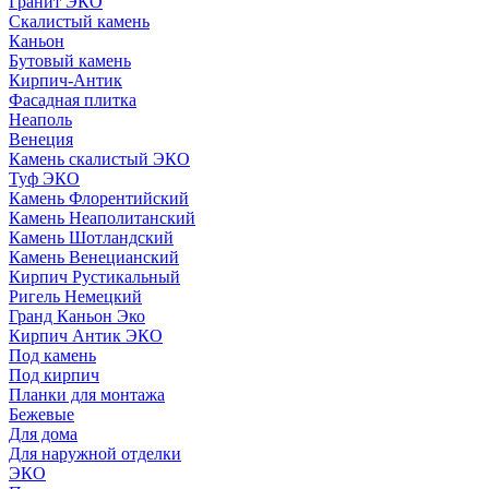
Гранит ЭКО
Скалистый камень
Каньон
Бутовый камень
Кирпич-Антик
Фасадная плитка
Неаполь
Венеция
Камень скалистый ЭКО
Туф ЭКО
Камень Флорентийский
Камень Неаполитанский
Камень Шотландский
Камень Венецианский
Кирпич Рустикальный
Ригель Немецкий
Гранд Каньон Эко
Кирпич Антик ЭКО
Под камень
Под кирпич
Планки для монтажа
Бежевые
Для дома
Для наружной отделки
ЭКO