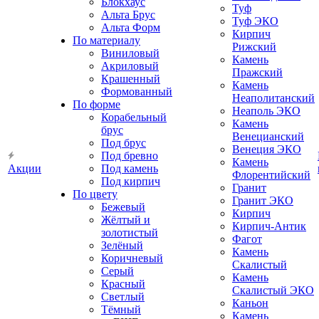
Блокхаус
Туф
Альта Брус
Туф ЭКО
Альта Форм
Кирпич
По материалу
Рижский
Виниловый
Камень
Акриловый
Пражский
Крашенный
Камень
Формованный
Неаполитанский
По форме
Неаполь ЭКО
Корабельный
Камень
брус
Венецианский
Под брус
Венеция ЭКО
Под бревно
Камень
Акции
Под камень
Флорентийский
Под кирпич
Гранит
По цвету
Гранит ЭКО
Бежевый
Кирпич
Жёлтый и
Кирпич-Антик
золотистый
Фагот
Зелёный
Камень
Коричневый
Скалистый
Серый
Камень
Красный
Скалистый ЭКО
Светлый
Каньон
Тёмный
Камень