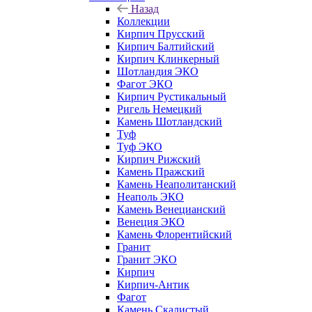
Назад
Коллекции
Кирпич Прусский
Кирпич Балтийский
Кирпич Клинкерный
Шотландия ЭКО
Фагот ЭКО
Кирпич Рустикальный
Ригель Немецкий
Камень Шотландский
Туф
Туф ЭКО
Кирпич Рижский
Камень Пражский
Камень Неаполитанский
Неаполь ЭКО
Камень Венецианский
Венеция ЭКО
Камень Флорентийский
Гранит
Гранит ЭКО
Кирпич
Кирпич-Антик
Фагот
Камень Скалистый