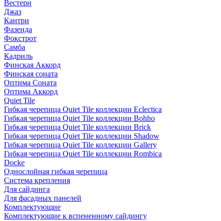
Вестерн
Джаз
Кантри
Фазенда
Фокстрот
Самба
Кадриль
Финская Аккорд
Финская соната
Оптима Соната
Оптима Аккорд
Quiet Tile
Гибкая черепица Quiet Tile коллекции Eclectica
Гибкая черепица Quiet Tile коллекции Bohho
Гибкая черепица Quiet Tile коллекции Brick
Гибкая черепица Quiet Tile коллекции Shadow
Гибкая черепица Quiet Tile коллекции Gallery
Гибкая черепица Quiet Tile коллекции Rombica
Docke
Однослойная гибкая черепица
Система крепления
Для сайдинга
Для фасадных панелей
Комплектующие
Комплектующие к вспененному сайдингу