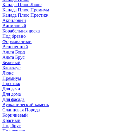
Канада Плюс Люкс
Канада Плюс Премиум
Канада Плюс Престиж
Акриловый
Виниловый
Корабельная доска
Под бревно
Формованный
Вспененный
Альта Борд
Альта Брус
Бежевый
Блокхаус
Люкс
Премиум
Престиж
Для дачи
Для дома
Для фасада
Вулканический камень
Сланцевая Порода
Коричневый
Красный
Под брус
Под дерево