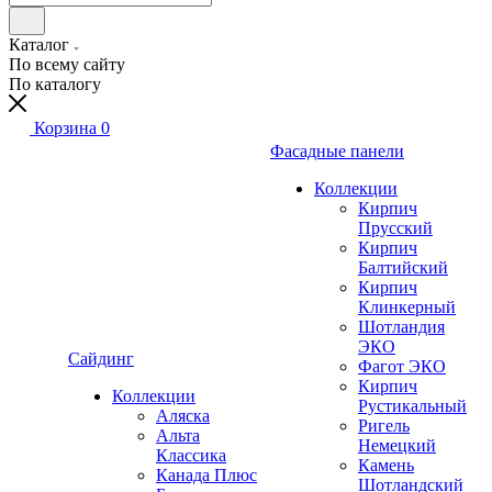
Каталог
По всему сайту
По каталогу
Корзина
0
Фасадные панели
Коллекции
Кирпич
Прусский
Кирпич
Балтийский
Кирпич
Клинкерный
Шотландия
ЭКО
Сайдинг
Фагот ЭКО
Кирпич
Коллекции
Рустикальный
Аляска
Ригель
Альта
Немецкий
Классика
Камень
Канада Плюс
Шотландский