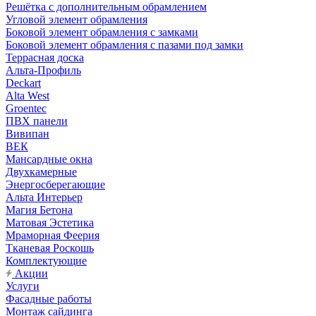
Решётка с дополнительным обрамлением
Угловой элемент обрамления
Боковой элемент обрамления с замками
Боковой элемент обрамления с пазами под замки
Террасная доска
Альта-Профиль
Deckart
Alta West
Groentec
ПВХ панели
Вивипан
ВЕК
Мансардные окна
Двухкамерные
Энергосберегающие
Альта Интерьер
Магия Бетона
Матовая Эстетика
Мраморная Феерия
Тканевая Роскошь
Комплектующие
Акции
Услуги
Фасадные работы
Монтаж сайдинга