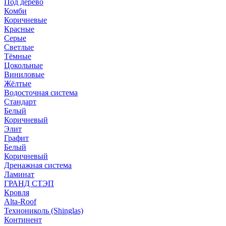
Под дерево
Комби
Коричневые
Красные
Серые
Светлые
Тёмные
Цокольные
Виниловые
Жёлтые
Водосточная система
Стандарт
Белый
Коричневый
Элит
Графит
Белый
Коричневый
Дренажная система
Ламинат
ГРАНД СТЭП
Кровля
Alta-Roof
Технониколь (Shinglas)
Континент