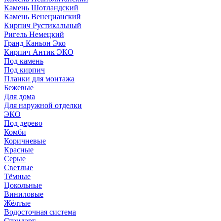
Камень Шотландский
Камень Венецианский
Кирпич Рустикальный
Ригель Немецкий
Гранд Каньон Эко
Кирпич Антик ЭКО
Под камень
Под кирпич
Планки для монтажа
Бежевые
Для дома
Для наружной отделки
ЭКO
Под дерево
Комби
Коричневые
Красные
Серые
Светлые
Тёмные
Цокольные
Виниловые
Жёлтые
Водосточная система
Стандарт