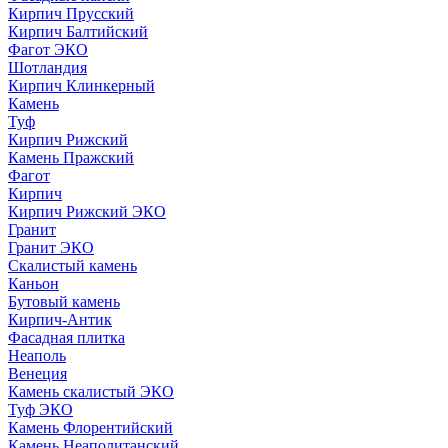
Кирпич Прусский
Кирпич Балтийский
Фагот ЭКО
Шотландия
Кирпич Клинкерный
Камень
Туф
Кирпич Рижский
Камень Пражский
Фагот
Кирпич
Кирпич Рижский ЭКО
Гранит
Гранит ЭКО
Скалистый камень
Каньон
Бутовый камень
Кирпич-Антик
Фасадная плитка
Неаполь
Венеция
Камень скалистый ЭКО
Туф ЭКО
Камень Флорентийский
Камень Неаполитанский