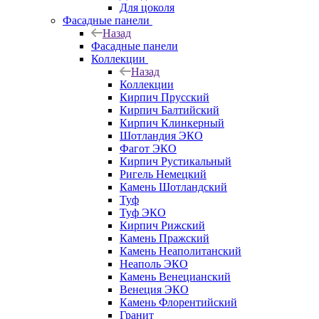
Для цоколя
Фасадные панели
Назад
Фасадные панели
Коллекции
Назад
Коллекции
Кирпич Прусский
Кирпич Балтийский
Кирпич Клинкерный
Шотландия ЭКО
Фагот ЭКО
Кирпич Рустикальный
Ригель Немецкий
Камень Шотландский
Туф
Туф ЭКО
Кирпич Рижский
Камень Пражский
Камень Неаполитанский
Неаполь ЭКО
Камень Венецианский
Венеция ЭКО
Камень Флорентийский
Гранит