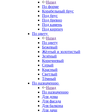
Назад
По форме
Корабельный брус
Под брус
Под бревно
Под камень
Под кирпич
По цвету
Назад
По цвету
Бежевый
Жёлтый и золотистый
Зелёный
Коричневый
Серый
Красный
Светлый
Тёмный
По назначению
Назад
По назначению
Для дома
Для фасада
Для балкона
Для дачи