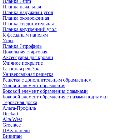
Планка J-trim
Планка начальная
Планка наружный угол
Планка околооконная
Планка соединительная
Планка внутренний угол
К фасадным панелям
Углы
Планка J-профиль
Цокольная стартовая
Аксессуары для кровли
Уличное покрытие
Газонная решётка
Универсальная решётка
Решётка с дополнительным обрамлением
Угловой элемент обрамления
Боковой элемент обрамления с замками
Боковой элемент обрамления с пазами под замки
Террасная доска
Альта-Профиль
Deckart
Alta West
Groentec
ПВХ панели
Вивипан