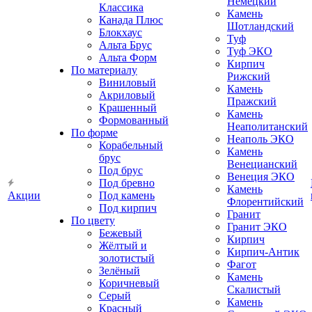
Немецкий
Классика
Камень
Канада Плюс
Шотландский
Блокхаус
Туф
Альта Брус
Туф ЭКО
Альта Форм
Кирпич
По материалу
Рижский
Виниловый
Камень
Акриловый
Пражский
Крашенный
Камень
Формованный
Неаполитанский
По форме
Неаполь ЭКО
Корабельный
Камень
брус
Венецианский
Под брус
Венеция ЭКО
Под бревно
Камень
Акции
Под камень
Флорентийский
Под кирпич
Гранит
По цвету
Гранит ЭКО
Бежевый
Кирпич
Жёлтый и
Кирпич-Антик
золотистый
Фагот
Зелёный
Камень
Коричневый
Скалистый
Серый
Камень
Красный