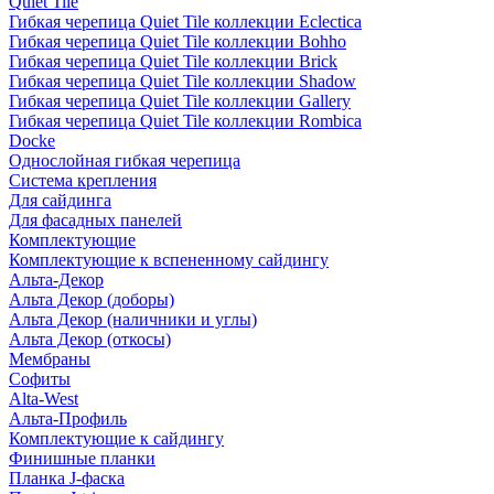
Quiet Tile
Гибкая черепица Quiet Tile коллекции Eclectica
Гибкая черепица Quiet Tile коллекции Bohho
Гибкая черепица Quiet Tile коллекции Brick
Гибкая черепица Quiet Tile коллекции Shadow
Гибкая черепица Quiet Tile коллекции Gallery
Гибкая черепица Quiet Tile коллекции Rombica
Docke
Однослойная гибкая черепица
Система крепления
Для сайдинга
Для фасадных панелей
Комплектующие
Комплектующие к вспененному сайдингу
Альта-Декор
Альта Декор (доборы)
Альта Декор (наличники и углы)
Альта Декор (откосы)
Мембраны
Софиты
Alta-West
Альта-Профиль
Комплектующие к сайдингу
Финишные планки
Планка J-фаска