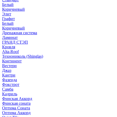
Белый
Коричневый
Элит
Графит
Белый
Коричневый
Дренажная система
Ламинат
ГРАНД СТЭП
Кровля
Alta-Roof
Технониколь (Shinglas)
Континент
Вестерн
Джаз
Кантри
Фазенда
Фокстрот
Самба
Кадриль
Финская Аккорд
Финская соната
Оптима Соната
Оптима Аккорд