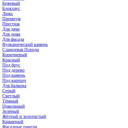
Бежевый
Блокхаус
Люкс
Премиум
Престиж
Для дачи
Для дома
Для фасада
Вулканический камень
Сланцевая Порода
Коричневый
Красный
Под брус
Под дерево
Под камень
Под кирпич
Для балкона
Серый
Светлый
Тёмный
Цокольный
Зелёный
Жёлтый и золотистый
Крашеный
Фасадные панели