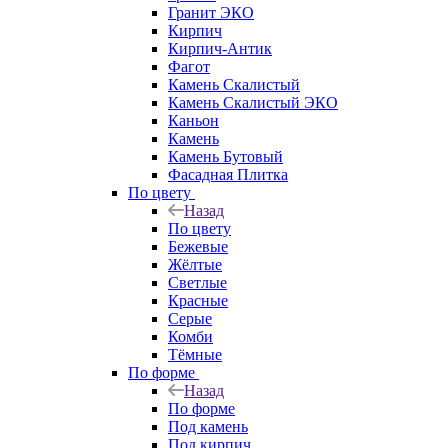
Гранит ЭКО
Кирпич
Кирпич-Антик
Фагот
Камень Скалистый
Камень Скалистый ЭКО
Каньон
Камень
Камень Бутовый
Фасадная Плитка
По цвету
Назад
По цвету
Бежевые
Жёлтые
Светлые
Красные
Серые
Комби
Тёмные
По форме
Назад
По форме
Под камень
Под кирпич