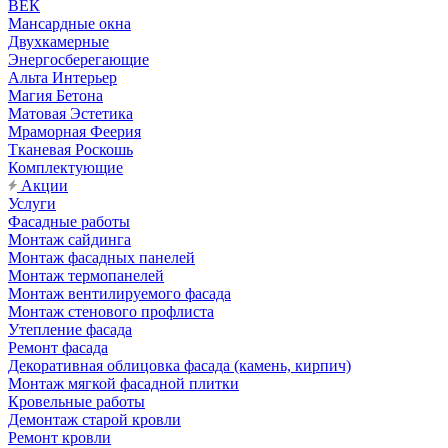
ВЕК
Мансардные окна
Двухкамерные
Энергосберегающие
Альта Интерьер
Магия Бетона
Матовая Эстетика
Мраморная Феерия
Тканевая Роскошь
Комплектующие
Акции
Услуги
Фасадные работы
Монтаж сайдинга
Монтаж фасадных панелей
Монтаж термопанелей
Монтаж вентилируемого фасада
Монтаж стенового профлиста
Утепление фасада
Ремонт фасада
Декоративная облицовка фасада (камень, кирпич)
Монтаж мягкой фасадной плитки
Кровельные работы
Демонтаж старой кровли
Ремонт кровли