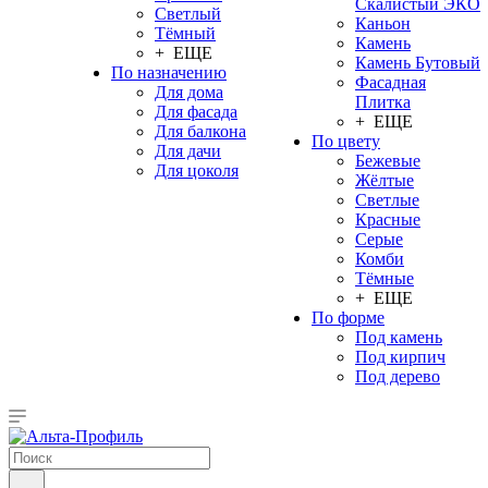
Скалистый ЭКО
Светлый
Каньон
Тёмный
Камень
+ ЕЩЕ
Камень Бутовый
По назначению
Фасадная
Для дома
Плитка
Для фасада
+ ЕЩЕ
Для балкона
По цвету
Для дачи
Бежевые
Для цоколя
Жёлтые
Светлые
Красные
Серые
Комби
Тёмные
+ ЕЩЕ
По форме
Под камень
Под кирпич
Под дерево