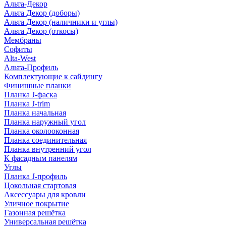
Альта-Декор
Альта Декор (доборы)
Альта Декор (наличники и углы)
Альта Декор (откосы)
Мембраны
Софиты
Alta-West
Альта-Профиль
Комплектующие к сайдингу
Финишные планки
Планка J-фаска
Планка J-trim
Планка начальная
Планка наружный угол
Планка околооконная
Планка соединительная
Планка внутренний угол
К фасадным панелям
Углы
Планка J-профиль
Цокольная стартовая
Аксессуары для кровли
Уличное покрытие
Газонная решётка
Универсальная решётка