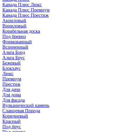
Канада Плюс Люкс
Канада Плюс Премиум
Канада Плюс Престиж
Акриловый
Виниловый
Корабельная доска
Под бревно
Формованный
Вспененный
Альта Борд
Альта Брус
Бежевый
Блокхаус
Люкс
Премиум
Престиж
Для дачи
Для дома
Для фасада
Вулканический камень
Сланцевая Порода
Коричневый
Красный
Под брус
Под дерево