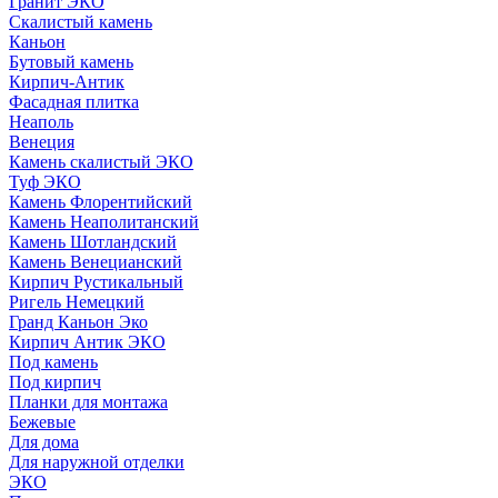
Гранит ЭКО
Скалистый камень
Каньон
Бутовый камень
Кирпич-Антик
Фасадная плитка
Неаполь
Венеция
Камень скалистый ЭКО
Туф ЭКО
Камень Флорентийский
Камень Неаполитанский
Камень Шотландский
Камень Венецианский
Кирпич Рустикальный
Ригель Немецкий
Гранд Каньон Эко
Кирпич Антик ЭКО
Под камень
Под кирпич
Планки для монтажа
Бежевые
Для дома
Для наружной отделки
ЭКO