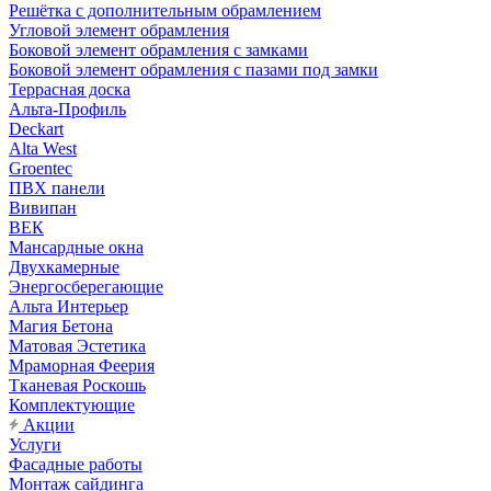
Решётка с дополнительным обрамлением
Угловой элемент обрамления
Боковой элемент обрамления с замками
Боковой элемент обрамления с пазами под замки
Террасная доска
Альта-Профиль
Deckart
Alta West
Groentec
ПВХ панели
Вивипан
ВЕК
Мансардные окна
Двухкамерные
Энергосберегающие
Альта Интерьер
Магия Бетона
Матовая Эстетика
Мраморная Феерия
Тканевая Роскошь
Комплектующие
Акции
Услуги
Фасадные работы
Монтаж сайдинга