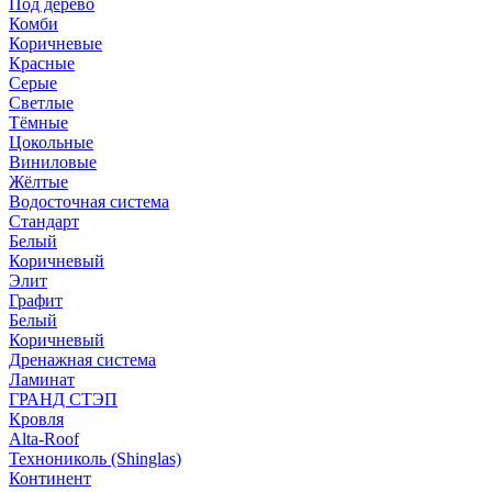
Под дерево
Комби
Коричневые
Красные
Серые
Светлые
Тёмные
Цокольные
Виниловые
Жёлтые
Водосточная система
Стандарт
Белый
Коричневый
Элит
Графит
Белый
Коричневый
Дренажная система
Ламинат
ГРАНД СТЭП
Кровля
Alta-Roof
Технониколь (Shinglas)
Континент