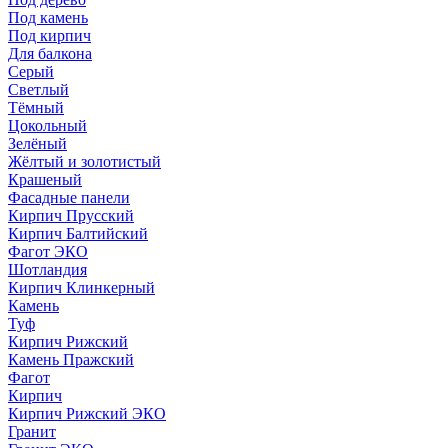
Под камень
Под кирпич
Для балкона
Серый
Светлый
Тёмный
Цокольный
Зелёный
Жёлтый и золотистый
Крашеный
Фасадные панели
Кирпич Прусский
Кирпич Балтийский
Фагот ЭКО
Шотландия
Кирпич Клинкерный
Камень
Туф
Кирпич Рижский
Камень Пражский
Фагот
Кирпич
Кирпич Рижский ЭКО
Гранит