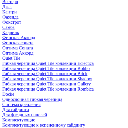
Вестерн
Джаз
Кантри
Фазенда
Фокстрот
Самба
Кадриль
Финская Аккорд
Финская соната
Оптима Соната
Оптима Аккорд
Quiet Tile
Гибкая черепица Quiet Tile коллекции Eclectica
Гибкая черепица Quiet Tile коллекции Bohho
Гибкая черепица Quiet Tile коллекции Brick
Гибкая черепица Quiet Tile коллекции Shadow
Гибкая черепица Quiet Tile коллекции Gallery
Гибкая черепица Quiet Tile коллекции Rombica
Docke
Однослойная гибкая черепица
Система крепления
Для сайдинга
Для фасадных панелей
Комплектующие
Комплектующие к вспененному сайдингу