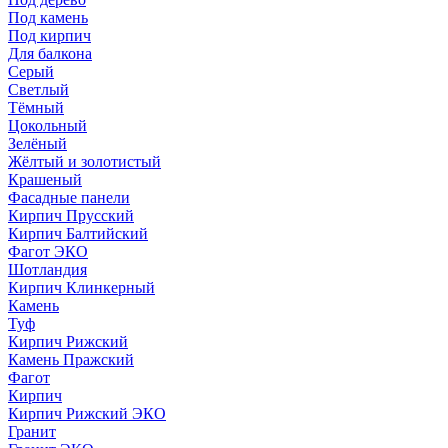
Под камень
Под кирпич
Для балкона
Серый
Светлый
Тёмный
Цокольный
Зелёный
Жёлтый и золотистый
Крашеный
Фасадные панели
Кирпич Прусский
Кирпич Балтийский
Фагот ЭКО
Шотландия
Кирпич Клинкерный
Камень
Туф
Кирпич Рижский
Камень Пражский
Фагот
Кирпич
Кирпич Рижский ЭКО
Гранит