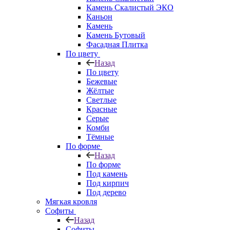
Камень Скалистый ЭКО
Каньон
Камень
Камень Бутовый
Фасадная Плитка
По цвету
Назад
По цвету
Бежевые
Жёлтые
Светлые
Красные
Серые
Комби
Тёмные
По форме
Назад
По форме
Под камень
Под кирпич
Под дерево
Мягкая кровля
Софиты
Назад
Софиты