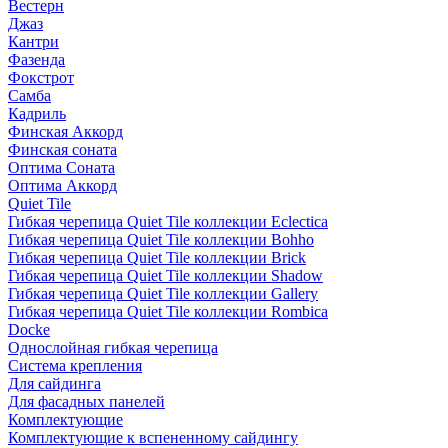
Вестерн
Джаз
Кантри
Фазенда
Фокстрот
Самба
Кадриль
Финская Аккорд
Финская соната
Оптима Соната
Оптима Аккорд
Quiet Tile
Гибкая черепица Quiet Tile коллекции Eclectica
Гибкая черепица Quiet Tile коллекции Bohho
Гибкая черепица Quiet Tile коллекции Brick
Гибкая черепица Quiet Tile коллекции Shadow
Гибкая черепица Quiet Tile коллекции Gallery
Гибкая черепица Quiet Tile коллекции Rombica
Docke
Однослойная гибкая черепица
Система крепления
Для сайдинга
Для фасадных панелей
Комплектующие
Комплектующие к вспененному сайдингу