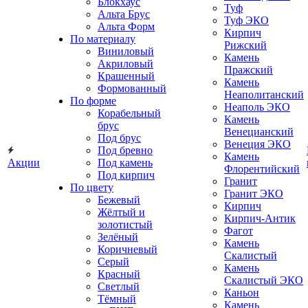
Блокхаус
Туф
Альта Брус
Туф ЭКО
Альта Форм
Кирпич
По материалу
Рижский
Виниловый
Камень
Акриловый
Пражский
Крашенный
Камень
Формованный
Неаполитанский
По форме
Неаполь ЭКО
Корабельный
Камень
брус
Венецианский
Под брус
Венеция ЭКО
Под бревно
Камень
Акции
Под камень
Флорентийский
Под кирпич
Гранит
По цвету
Гранит ЭКО
Бежевый
Кирпич
Жёлтый и
Кирпич-Антик
золотистый
Фагот
Зелёный
Камень
Коричневый
Скалистый
Серый
Камень
Красный
Скалистый ЭКО
Светлый
Каньон
Тёмный
Камень