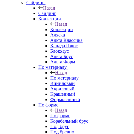
Сайдинг
Назад
Сайдинг
Коллекции
Назад
Коллекции
Аляска
Альта Классика
Канада Плюс
Блокхаус
Альта Брус
Альта Форм
По материалу
Назад
По материалу
Виниловый
Акриловый
Крашенный
Формованный
По форме
Назад
По форме
Корабельный брус
Под брус
Под бревно