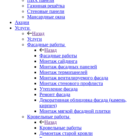
ПВХ панели
Газонная решётка
Стеновые панели
Мансардные окна
Акции
Услуги
Назад
Услуги
Фасадные работы
Назад
Фасадные работы
Монтаж сайдинга
Монтаж фасадных панелей
Монтаж термопанелей
Монтаж вентилируемого фасада
Монтаж стенового профлиста
Утепление фасада
Ремонт фасада
Декоративная облицовка фасада (камень,
кирпич)
Монтаж мягкой фасадной плитки
Кровельные работы
Назад
Кровельные работы
Демонтаж старой кровли