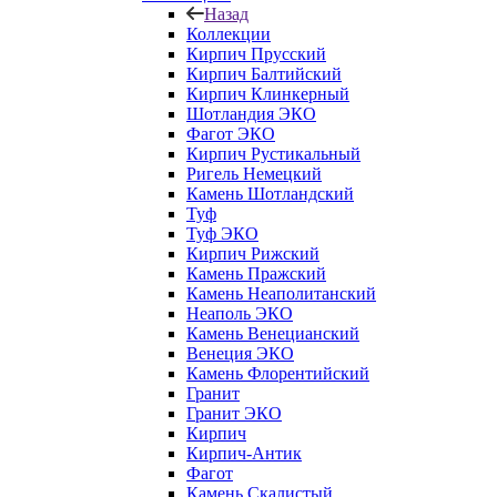
Назад
Коллекции
Кирпич Прусский
Кирпич Балтийский
Кирпич Клинкерный
Шотландия ЭКО
Фагот ЭКО
Кирпич Рустикальный
Ригель Немецкий
Камень Шотландский
Туф
Туф ЭКО
Кирпич Рижский
Камень Пражский
Камень Неаполитанский
Неаполь ЭКО
Камень Венецианский
Венеция ЭКО
Камень Флорентийский
Гранит
Гранит ЭКО
Кирпич
Кирпич-Антик
Фагот
Камень Скалистый