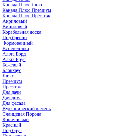
Канада Плюс Люкс
Канада Плюс Премиум
Канада Плюс Престиж
Акриловый
Виниловый
Корабельная доска
Под бревно
Формованный
Вспененный
Альта Борд
Альта Брус
Бежевый
Блокхаус
Люкс
Премиум
Престиж
Для дачи
Для дома
Для фасада
Вулканический камень
Сланцевая Порода
Коричневый
Красный
Под брус
Под дерево