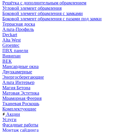
Решётка с дополнительным обрамлением
Угловой элемент обрамления
Боковой элемент обрамления с замками
Боковой элемент обрамления с пазами под замки
Террасная доска
Альта-Профиль
Deckart
Alta West
Groentec
ПВХ панели
Вивипан
ВЕК
Мансардные окна
Двухкамерные
Энергосберегающие
Альта Интерьер
Магия Бетона
Матовая Эстетика
Мраморная Феерия
Тканевая Роскошь
Комплектующие
Акции
Услуги
Фасадные работы
Монтаж сайдинга