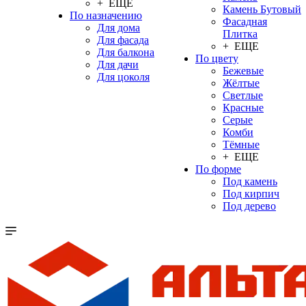
+ ЕЩЕ
Камень Бутовый
По назначению
Фасадная
Для дома
Плитка
Для фасада
+ ЕЩЕ
Для балкона
По цвету
Для дачи
Бежевые
Для цоколя
Жёлтые
Светлые
Красные
Серые
Комби
Тёмные
+ ЕЩЕ
По форме
Под камень
Под кирпич
Под дерево