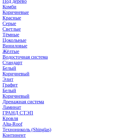
Под дерево
Комби
Коричневые
Красные
Серые
Светлые
Тёмные
Цокольные
Виниловые
Жёлтые
Водосточная система
Стандарт
Белый
Коричневый
Элит
Графит
Белый
Коричневый
Дренажная система
Ламинат
ГРАНД СТЭП
Кровля
Alta-Roof
Технониколь (Shinglas)
Континент