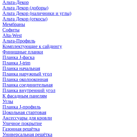
Альта-Декор
Альта Декор (доборы)
Альта Декор (наличники и углы)
Альта Декор (откосы)
Мембраны
Софиты
Alta-West
Альта-Профиль
Комплектующие к сайдингу
Финишные планки
Планка J-фаска
Планка J-trim
Планка начальная
Планка наружный угол
Планка околооконная
Планка соединительная
Планка внутренний угол
К фасадным панелям
Углы
Планка J-профиль
Цокольная стартовая
Аксессуары для кровли
Уличное покрытие
Газонная решётка
Универсальная решётка