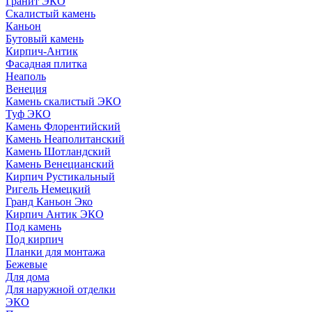
Гранит ЭКО
Скалистый камень
Каньон
Бутовый камень
Кирпич-Антик
Фасадная плитка
Неаполь
Венеция
Камень скалистый ЭКО
Туф ЭКО
Камень Флорентийский
Камень Неаполитанский
Камень Шотландский
Камень Венецианский
Кирпич Рустикальный
Ригель Немецкий
Гранд Каньон Эко
Кирпич Антик ЭКО
Под камень
Под кирпич
Планки для монтажа
Бежевые
Для дома
Для наружной отделки
ЭКO