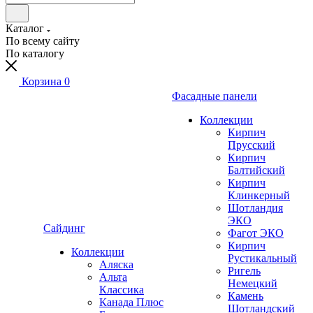
Каталог
По всему сайту
По каталогу
Корзина
0
Фасадные панели
Коллекции
Кирпич
Прусский
Кирпич
Балтийский
Кирпич
Клинкерный
Шотландия
ЭКО
Сайдинг
Фагот ЭКО
Кирпич
Коллекции
Рустикальный
Аляска
Ригель
Альта
Немецкий
Классика
Камень
Канада Плюс
Шотландский