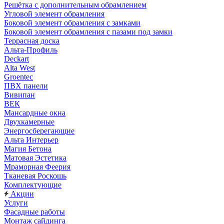
Решётка с дополнительным обрамлением
Угловой элемент обрамления
Боковой элемент обрамления с замками
Боковой элемент обрамления с пазами под замки
Террасная доска
Альта-Профиль
Deckart
Alta West
Groentec
ПВХ панели
Вивипан
ВЕК
Мансардные окна
Двухкамерные
Энергосберегающие
Альта Интерьер
Магия Бетона
Матовая Эстетика
Мраморная Феерия
Тканевая Роскошь
Комплектующие
Акции
Услуги
Фасадные работы
Монтаж сайдинга