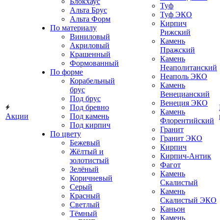
Блокхаус
Туф
Альта Брус
Туф ЭКО
Альта Форм
Кирпич
По материалу
Рижский
Виниловый
Камень
Акриловый
Пражский
Крашенный
Камень
Формованный
Неаполитанский
По форме
Неаполь ЭКО
Корабельный
Камень
брус
Венецианский
Под брус
Венеция ЭКО
Под бревно
Камень
Акции
Под камень
Флорентийский
Под кирпич
Гранит
По цвету
Гранит ЭКО
Бежевый
Кирпич
Жёлтый и
Кирпич-Антик
золотистый
Фагот
Зелёный
Камень
Коричневый
Скалистый
Серый
Камень
Красный
Скалистый ЭКО
Светлый
Каньон
Тёмный
Камень