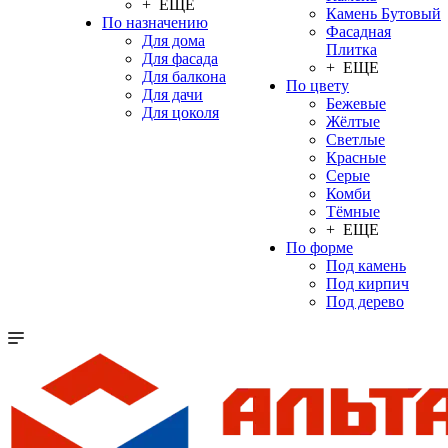
+ ЕЩЕ
Камень Бутовый
По назначению
Фасадная
Для дома
Плитка
Для фасада
+ ЕЩЕ
Для балкона
По цвету
Для дачи
Бежевые
Для цоколя
Жёлтые
Светлые
Красные
Серые
Комби
Тёмные
+ ЕЩЕ
По форме
Под камень
Под кирпич
Под дерево