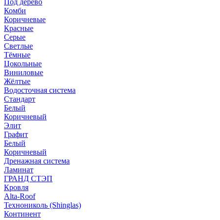
Под дерево
Комби
Коричневые
Красные
Серые
Светлые
Тёмные
Цокольные
Виниловые
Жёлтые
Водосточная система
Стандарт
Белый
Коричневый
Элит
Графит
Белый
Коричневый
Дренажная система
Ламинат
ГРАНД СТЭП
Кровля
Alta-Roof
Технониколь (Shinglas)
Континент