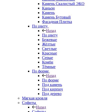
Камень Скалистый ЭКО
Каньон
Камень
Камень Бутовый
Фасадная Плитка
По цвету
Назад
По цвету
Бежевые
Жёлтые
Светлые
Красные
Серые
Комби
Тёмные
По форме
Назад
По форме
Под камень
Под кирпич
Под дерево
Мягкая кровля
Софиты
Назад
Софиты