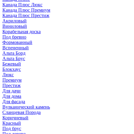
Канада Плюс Люкс
Канада Плюс Премиум
Канада Плюс Престиж
Акриловый
Виниловый
Корабельная доска
Под бревно
Формованный
Вспененный
Альта Борд
Альта Брус
Бежевый
Блокхаус
Люкс
Премиум
Престиж
Для дачи
Для дома
Для фасада
Вулканический камень
Сланцевая Порода
Коричневый
Красный
Под брус
Под дерево