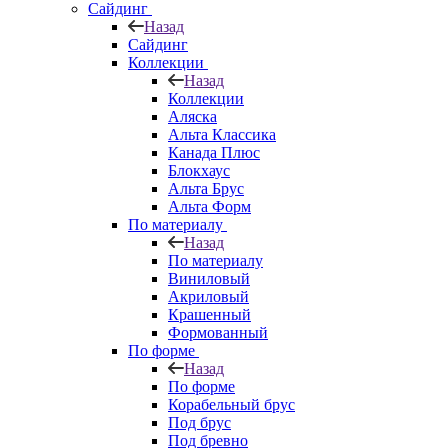
Сайдинг
Назад
Сайдинг
Коллекции
Назад
Коллекции
Аляска
Альта Классика
Канада Плюс
Блокхаус
Альта Брус
Альта Форм
По материалу
Назад
По материалу
Виниловый
Акриловый
Крашенный
Формованный
По форме
Назад
По форме
Корабельный брус
Под брус
Под бревно