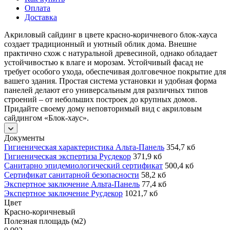
Оплата
Доставка
Акриловый сайдинг в цвете красно-коричневого блок-хауса
создает традиционный и уютный облик дома. Внешне
практично схож с натуральной древесиной, однако обладает
устойчивостью к влаге и морозам. Устойчивый фасад не
требует особого ухода, обеспечивая долговечное покрытие для
вашего здания. Простая система установки и удобная форма
панелей делают его универсальным для различных типов
строений – от небольших построек до крупных домов.
Придайте своему дому неповторимый вид с акриловым
сайдингом «Блок-хаус».
Документы
Гигиеническая характеристика Альта-Панель
354,7 кб
Гигиеническая экспертиза Русдекор
371,9 кб
Санитарно эпидемиологический сертификат
500,4 кб
Сертификат санитарной безопасности
58,2 кб
Экспертное заключение Альта-Панель
77,4 кб
Экспертное заключение Русдекор
1021,7 кб
Цвет
Красно-коричневый
Полезная площадь (м2)