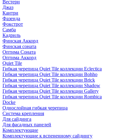
Вестерн
Джаз
Кантри
Фазенда
Фокстрот
Самба
Кадриль
Финская Аккорд
Финская соната
Оптима Соната
Оптима Аккорд
Quiet Tile
Гибкая черепица Quiet Tile коллекции Eclectica
Гибкая черепица Quiet Tile коллекции Bohho
Гибкая черепица Quiet Tile коллекции Brick
Гибкая черепица Quiet Tile коллекции Shadow
Гибкая черепица Quiet Tile коллекции Gallery
Гибкая черепица Quiet Tile коллекции Rombica
Docke
Однослойная гибкая черепица
Система крепления
Для сайдинга
Для фасадных панелей
Комплектующие
Комплектующие к вспененному сайдингу