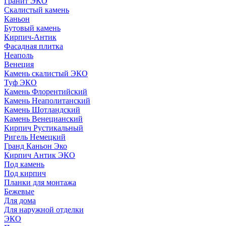
Гранит ЭКО
Скалистый камень
Каньон
Бутовый камень
Кирпич-Антик
Фасадная плитка
Неаполь
Венеция
Камень скалистый ЭКО
Туф ЭКО
Камень Флорентийский
Камень Неаполитанский
Камень Шотландский
Камень Венецианский
Кирпич Рустикальный
Ригель Немецкий
Гранд Каньон Эко
Кирпич Антик ЭКО
Под камень
Под кирпич
Планки для монтажа
Бежевые
Для дома
Для наружной отделки
ЭКO