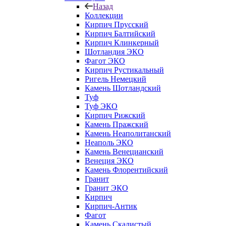
Назад
Коллекции
Кирпич Прусский
Кирпич Балтийский
Кирпич Клинкерный
Шотландия ЭКО
Фагот ЭКО
Кирпич Рустикальный
Ригель Немецкий
Камень Шотландский
Туф
Туф ЭКО
Кирпич Рижский
Камень Пражский
Камень Неаполитанский
Неаполь ЭКО
Камень Венецианский
Венеция ЭКО
Камень Флорентийский
Гранит
Гранит ЭКО
Кирпич
Кирпич-Антик
Фагот
Камень Скалистый