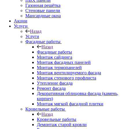
ПВХ панели
Газонная решётка
Стеновые панели
Мансардные окна
Акции
Услуги
Назад
Услуги
Фасадные работы
Назад
Фасадные работы
Монтаж сайдинга
Монтаж фасадных панелей
Монтаж термопанелей
Монтаж вентилируемого фасада
Монтаж стенового профлиста
Утепление фасада
Ремонт фасада
Декоративная облицовка фасада (камень,
кирпич)
Монтаж мягкой фасадной плитки
Кровельные работы
Назад
Кровельные работы
Демонтаж старой кровли