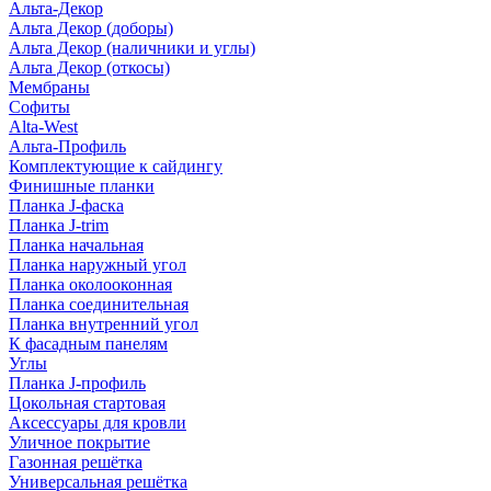
Альта-Декор
Альта Декор (доборы)
Альта Декор (наличники и углы)
Альта Декор (откосы)
Мембраны
Софиты
Alta-West
Альта-Профиль
Комплектующие к сайдингу
Финишные планки
Планка J-фаска
Планка J-trim
Планка начальная
Планка наружный угол
Планка околооконная
Планка соединительная
Планка внутренний угол
К фасадным панелям
Углы
Планка J-профиль
Цокольная стартовая
Аксессуары для кровли
Уличное покрытие
Газонная решётка
Универсальная решётка