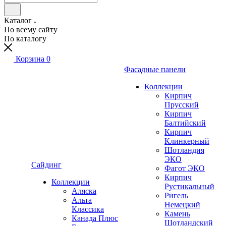
Каталог
По всему сайту
По каталогу
Корзина
0
Фасадные панели
Коллекции
Кирпич
Прусский
Кирпич
Балтийский
Кирпич
Клинкерный
Шотландия
ЭКО
Сайдинг
Фагот ЭКО
Кирпич
Коллекции
Рустикальный
Аляска
Ригель
Альта
Немецкий
Классика
Камень
Канада Плюс
Шотландский