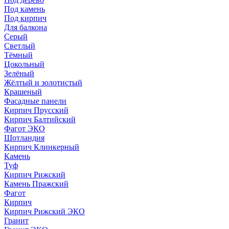
Под камень
Под кирпич
Для балкона
Серый
Светлый
Тёмный
Цокольный
Зелёный
Жёлтый и золотистый
Крашеный
Фасадные панели
Кирпич Прусский
Кирпич Балтийский
Фагот ЭКО
Шотландия
Кирпич Клинкерный
Камень
Туф
Кирпич Рижский
Камень Пражский
Фагот
Кирпич
Кирпич Рижский ЭКО
Гранит