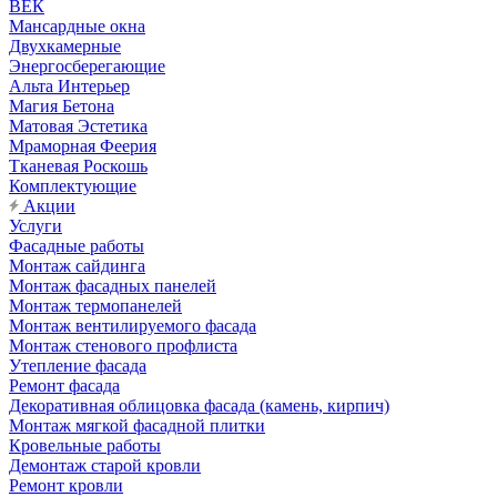
ВЕК
Мансардные окна
Двухкамерные
Энергосберегающие
Альта Интерьер
Магия Бетона
Матовая Эстетика
Мраморная Феерия
Тканевая Роскошь
Комплектующие
Акции
Услуги
Фасадные работы
Монтаж сайдинга
Монтаж фасадных панелей
Монтаж термопанелей
Монтаж вентилируемого фасада
Монтаж стенового профлиста
Утепление фасада
Ремонт фасада
Декоративная облицовка фасада (камень, кирпич)
Монтаж мягкой фасадной плитки
Кровельные работы
Демонтаж старой кровли
Ремонт кровли