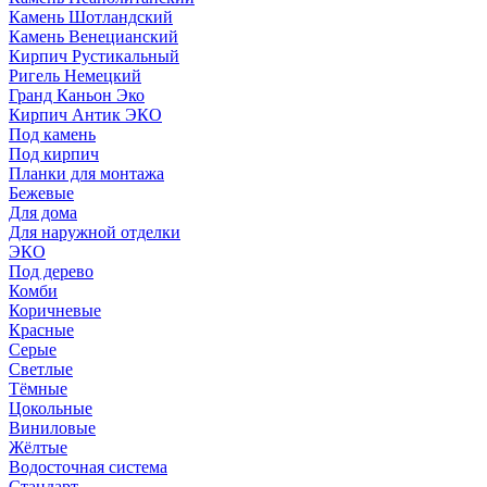
Камень Шотландский
Камень Венецианский
Кирпич Рустикальный
Ригель Немецкий
Гранд Каньон Эко
Кирпич Антик ЭКО
Под камень
Под кирпич
Планки для монтажа
Бежевые
Для дома
Для наружной отделки
ЭКO
Под дерево
Комби
Коричневые
Красные
Серые
Светлые
Тёмные
Цокольные
Виниловые
Жёлтые
Водосточная система
Стандарт