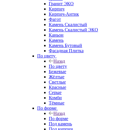
Гранит ЭКО
Кирпич
Кирпич-Антик
Фагот
Камень Скалистый
Камень Скалистый ЭКО
Каньон
Камень
Камень Бутовый
Фасадная Плитка
По цвету
Назад
По цвету
Бежевые
Жёлтые
Светлые
Красные
Серые
Комби
Тёмные
По форме
Назад
По форме
Под камень
Под кирпич