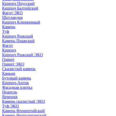
Кирпич Прусский
Кирпич Балтийский
Фагот ЭКО
Шотландия
Кирпич Клинкерный
Камень
Туф
Кирпич Рижский
Камень Пражский
Фагот
Кирпич
Кирпич Рижский ЭКО
Гранит
Гранит ЭКО
Скалистый камень
Каньон
Бутовый камень
Кирпич-Антик
Фасадная плитка
Неаполь
Венеция
Камень скалистый ЭКО
Туф ЭКО
Камень Флорентийский
Камень Неаполитанский