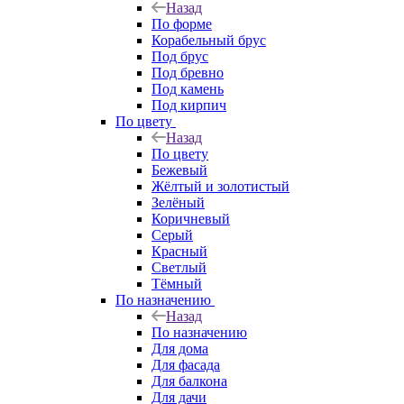
Назад
По форме
Корабельный брус
Под брус
Под бревно
Под камень
Под кирпич
По цвету
Назад
По цвету
Бежевый
Жёлтый и золотистый
Зелёный
Коричневый
Серый
Красный
Светлый
Тёмный
По назначению
Назад
По назначению
Для дома
Для фасада
Для балкона
Для дачи