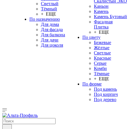
Скалистый ЭКО
Светлый
Каньон
Тёмный
Камень
+ ЕЩЕ
Камень Бутовый
По назначению
Фасадная
Для дома
Плитка
Для фасада
+ ЕЩЕ
Для балкона
По цвету
Для дачи
Бежевые
Для цоколя
Жёлтые
Светлые
Красные
Серые
Комби
Тёмные
+ ЕЩЕ
По форме
Под камень
Под кирпич
Под дерево