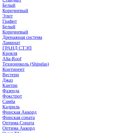
Белый
Коричневый
Элит
Графит
Белый
Коричневый
Дренажная система
Ламинат
ГРАНД СТЭП
Кровля
Alta-Roof
Технониколь (Shinglas)
Континент
Вестерн
Джаз
Кантри
Фазенда
Фокстрот
Самба
Кадриль
Финская Аккорд
Финская соната
Оптима Соната
Оптима Аккорд