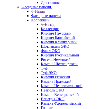
Для цоколя
Фасадные панели
Назад
Фасадные панели
Коллекции
Назад
Коллекции
Кирпич Прусский
Кирпич Балтийский
Кирпич Клинкерный
Шотландия ЭКО
Фагот ЭКО
Кирпич Рустикальный
Ригель Немецкий
Камень Шотландский
Туф
Туф ЭКО
Кирпич Рижский
Камень Пражский
Камень Неаполитанский
Неаполь ЭКО
Камень Венецианский
Венеция ЭКО
Камень Флорентийский
Гранит