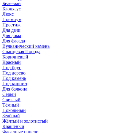
Бежевый
Блокхаус
Люкс
Премиум
Престиж
Для дачи
Для дома
Для фасада
Вулканический камень
Сланцевая Порода
Коричневый
Красный
Под брус
Под дерево
Под камень
Под кирпич
Для балкона
Серый
Светлый
Тёмный
Цокольный
Зелёный
Жёлтый и золотистый
Крашеный
Фасадные панели