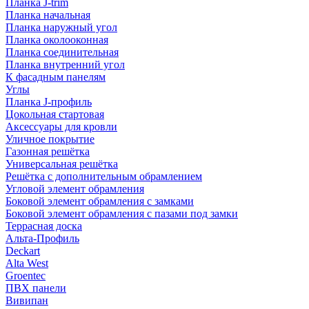
Планка J-trim
Планка начальная
Планка наружный угол
Планка околооконная
Планка соединительная
Планка внутренний угол
К фасадным панелям
Углы
Планка J-профиль
Цокольная стартовая
Аксессуары для кровли
Уличное покрытие
Газонная решётка
Универсальная решётка
Решётка с дополнительным обрамлением
Угловой элемент обрамления
Боковой элемент обрамления с замками
Боковой элемент обрамления с пазами под замки
Террасная доска
Альта-Профиль
Deckart
Alta West
Groentec
ПВХ панели
Вивипан