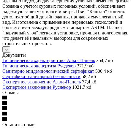
идеально подходит для завершения угловых элементов фасада.
Создана с учетом суровых погодных условий, обеспечивает
надежную защиту от влаги и ветра. Цвет "Каштан" отлично
дополняет общий дизайн здания, придавая ему элегантный
вид. Изготовлена с применением передовых технологий и
соответствует международным стандартам ASTM. Планка
"наружный угол" легкая в установке, прочная и долговечная,
что делает её идеальным выбором для современных
строительных проектов.
Документы
Гигиеническая характеристика Альта-Панель
354,7 кб
Гигиеническая экспертиза Русдекор
371,9 кб
Санитарно эпидемиологический сертификат
500,4 кб
Сертификат санитарной безопасности
58,2 кб
Экспертное заключение Альта-Панель
77,4 кб
Экспертное заключение Русдекор
1021,7 кб
Отзывы
Оставить отзыв