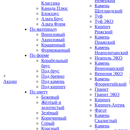
Немецкий
Классика
Камень
Канада Плюс
Шотландский
Блокхаус
Туф
Альта Брус
Туф ЭКО
Альта Форм
Кирпич
По материалу
Рижский
Виниловый
Камень
Акриловый
Пражский
Крашенный
Камень
Формованный
Неаполитанский
По форме
Неаполь ЭКО
Корабельный
Камень
брус
Венецианский
Под брус
Венеция ЭКО
Под бревно
Камень
Акции
Под камень
Флорентийский
Под кирпич
Гранит
По цвету
Гранит ЭКО
Бежевый
Кирпич
Жёлтый и
Кирпич-Антик
золотистый
Фагот
Зелёный
Камень
Коричневый
Скалистый
Серый
Камень
Красный