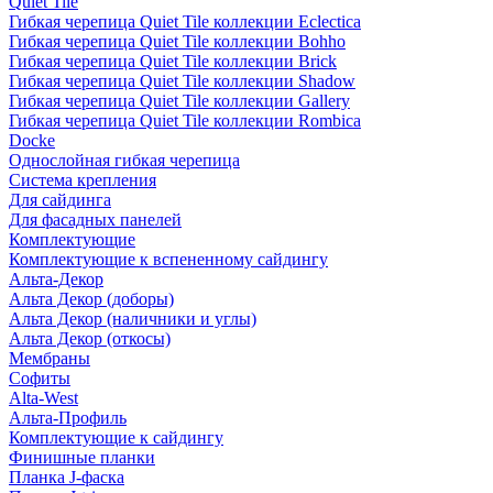
Quiet Tile
Гибкая черепица Quiet Tile коллекции Eclectica
Гибкая черепица Quiet Tile коллекции Bohho
Гибкая черепица Quiet Tile коллекции Brick
Гибкая черепица Quiet Tile коллекции Shadow
Гибкая черепица Quiet Tile коллекции Gallery
Гибкая черепица Quiet Tile коллекции Rombica
Docke
Однослойная гибкая черепица
Система крепления
Для сайдинга
Для фасадных панелей
Комплектующие
Комплектующие к вспененному сайдингу
Альта-Декор
Альта Декор (доборы)
Альта Декор (наличники и углы)
Альта Декор (откосы)
Мембраны
Софиты
Alta-West
Альта-Профиль
Комплектующие к сайдингу
Финишные планки
Планка J-фаска