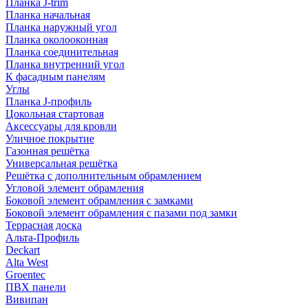
Планка J-trim
Планка начальная
Планка наружный угол
Планка околооконная
Планка соединительная
Планка внутренний угол
К фасадным панелям
Углы
Планка J-профиль
Цокольная стартовая
Аксессуары для кровли
Уличное покрытие
Газонная решётка
Универсальная решётка
Решётка с дополнительным обрамлением
Угловой элемент обрамления
Боковой элемент обрамления с замками
Боковой элемент обрамления с пазами под замки
Террасная доска
Альта-Профиль
Deckart
Alta West
Groentec
ПВХ панели
Вивипан