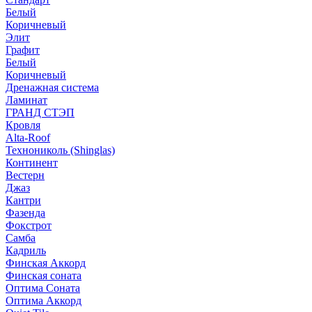
Белый
Коричневый
Элит
Графит
Белый
Коричневый
Дренажная система
Ламинат
ГРАНД СТЭП
Кровля
Alta-Roof
Технониколь (Shinglas)
Континент
Вестерн
Джаз
Кантри
Фазенда
Фокстрот
Самба
Кадриль
Финская Аккорд
Финская соната
Оптима Соната
Оптима Аккорд