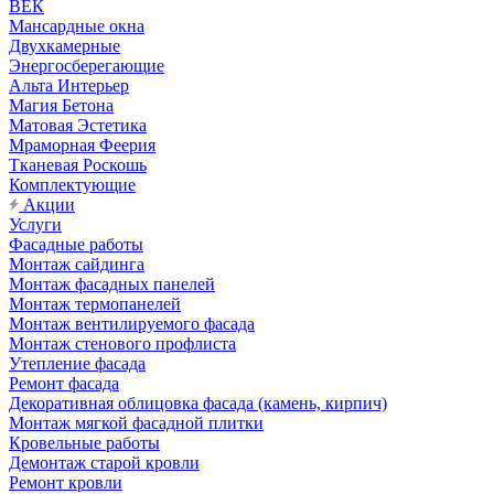
ВЕК
Мансардные окна
Двухкамерные
Энергосберегающие
Альта Интерьер
Магия Бетона
Матовая Эстетика
Мраморная Феерия
Тканевая Роскошь
Комплектующие
Акции
Услуги
Фасадные работы
Монтаж сайдинга
Монтаж фасадных панелей
Монтаж термопанелей
Монтаж вентилируемого фасада
Монтаж стенового профлиста
Утепление фасада
Ремонт фасада
Декоративная облицовка фасада (камень, кирпич)
Монтаж мягкой фасадной плитки
Кровельные работы
Демонтаж старой кровли
Ремонт кровли