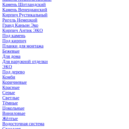
Камень Шотландский
Камень Венецианский
Кирпич Рустикальный
Ригель Немецкий
Гранд Каньон Эко
Кирпич Антик ЭКО
Под камень
Под кирпич
Планки для монтажа
Бежевые
Для дома
Для наружной отделки
ЭКO
Под дерево
Комби
Коричневые
Красные
Серые
Светлые
Тёмные
Цокольные
Виниловые
Жёлтые
Водосточная система
Стандарт