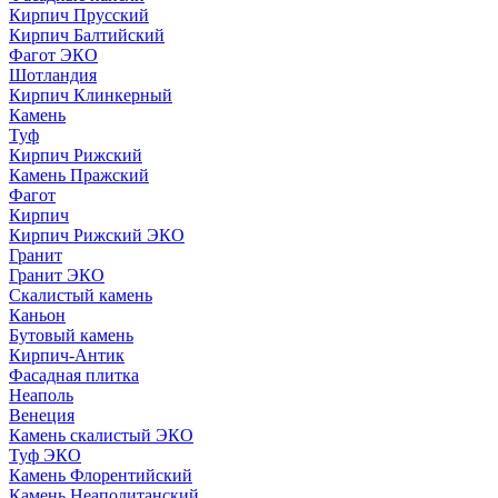
Кирпич Прусский
Кирпич Балтийский
Фагот ЭКО
Шотландия
Кирпич Клинкерный
Камень
Туф
Кирпич Рижский
Камень Пражский
Фагот
Кирпич
Кирпич Рижский ЭКО
Гранит
Гранит ЭКО
Скалистый камень
Каньон
Бутовый камень
Кирпич-Антик
Фасадная плитка
Неаполь
Венеция
Камень скалистый ЭКО
Туф ЭКО
Камень Флорентийский
Камень Неаполитанский