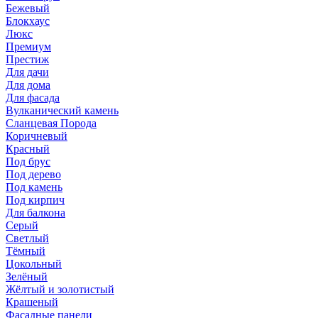
Бежевый
Блокхаус
Люкс
Премиум
Престиж
Для дачи
Для дома
Для фасада
Вулканический камень
Сланцевая Порода
Коричневый
Красный
Под брус
Под дерево
Под камень
Под кирпич
Для балкона
Серый
Светлый
Тёмный
Цокольный
Зелёный
Жёлтый и золотистый
Крашеный
Фасадные панели