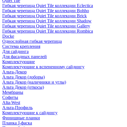
Quiet Tile
Гибкая черепица Quiet Tile коллекции Eclectica
Гибкая черепица Quiet Tile коллекции Bohho
Гибкая черепица Quiet Tile коллекции Brick
Гибкая черепица Quiet Tile коллекции Shadow
Гибкая черепица Quiet Tile коллекции Gallery
Гибкая черепица Quiet Tile коллекции Rombica
Docke
Однослойная гибкая черепица
Система крепления
Для сайдинга
Для фасадных панелей
Комплектующие
Комплектующие к вспененному сайдингу
Альта-Декор
Альта Декор (доборы)
Альта Декор (наличники и углы)
Альта Декор (откосы)
Мембраны
Софиты
Alta-West
Альта-Профиль
Комплектующие к сайдингу
Финишные планки
Планка J-фаска