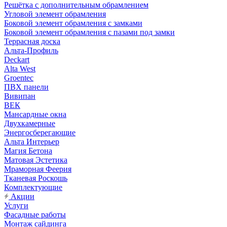
Решётка с дополнительным обрамлением
Угловой элемент обрамления
Боковой элемент обрамления с замками
Боковой элемент обрамления с пазами под замки
Террасная доска
Альта-Профиль
Deckart
Alta West
Groentec
ПВХ панели
Вивипан
ВЕК
Мансардные окна
Двухкамерные
Энергосберегающие
Альта Интерьер
Магия Бетона
Матовая Эстетика
Мраморная Феерия
Тканевая Роскошь
Комплектующие
Акции
Услуги
Фасадные работы
Монтаж сайдинга