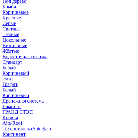
Под дерево
Комби
Коричневые
Красные
Серые
Светлые
Тёмные
Цокольные
Виниловые
Жёлтые
Водосточная система
Стандарт
Белый
Коричневый
Элит
Графит
Белый
Коричневый
Дренажная система
Ламинат
ГРАНД СТЭП
Кровля
Alta-Roof
Технониколь (Shinglas)
Континент