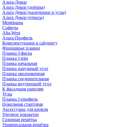
Альта-Декор
Альта Декор (доборы)
Альта Декор (наличники и углы)
Альта Декор (откосы)
Мембраны
Софиты
Alta-West
Альта-Профиль
Комплектующие к сайдингу
Финишные планки
Планка J-фаска
Планка J-trim
Планка начальная
Планка наружный угол
Планка околооконная
Планка соединительная
Планка внутренний угол
К фасадным панелям
Углы
Планка J-профиль
Цокольная стартовая
Аксессуары для кровли
Уличное покрытие
Газонная решётка
Универсальная решётка