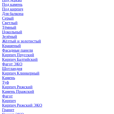
Под камень
Под кирпич
Для балкона
Серый
Светлый
Тёмный
Цокольный
Зелёный
Жёлтый и золотистый
Крашеный
Фасадные панели
Кирпич Прусский
Кирпич Балтийский
Фагот ЭКО
Шотландия
Кирпич Клинкерный
Камень
Туф
Кирпич Рижский
Камень Пражский
Фагот
Кирпич
Кирпич Рижский ЭКО
Гранит