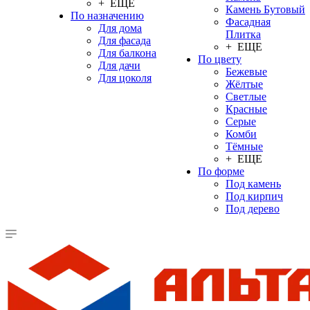
+ ЕЩЕ
Камень Бутовый
По назначению
Фасадная
Для дома
Плитка
Для фасада
+ ЕЩЕ
Для балкона
По цвету
Для дачи
Бежевые
Для цоколя
Жёлтые
Светлые
Красные
Серые
Комби
Тёмные
+ ЕЩЕ
По форме
Под камень
Под кирпич
Под дерево