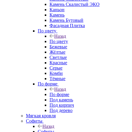
Камень Скалистый ЭКО
Каньон
Камень
Камень Бутовый
Фасадная Плитка
По цвету
Назад
По цвету
Бежевые
Жёлтые
Светлые
Красные
Серые
Комби
Тёмные
По форме
Назад
По форме
Под камень
Под кирпич
Под дерево
Мягкая кровля
Софиты
Назад
Софиты