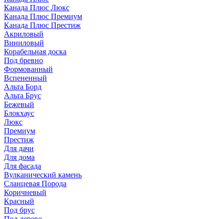
Канада Плюс Люкс
Канада Плюс Премиум
Канада Плюс Престиж
Акриловый
Виниловый
Корабельная доска
Под бревно
Формованный
Вспененный
Альта Борд
Альта Брус
Бежевый
Блокхаус
Люкс
Премиум
Престиж
Для дачи
Для дома
Для фасада
Вулканический камень
Сланцевая Порода
Коричневый
Красный
Под брус
Под дерево