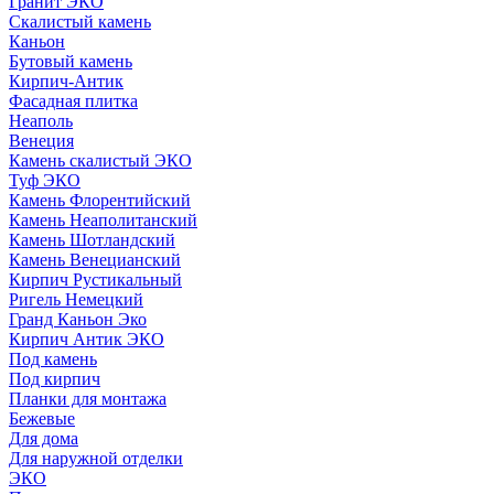
Гранит ЭКО
Скалистый камень
Каньон
Бутовый камень
Кирпич-Антик
Фасадная плитка
Неаполь
Венеция
Камень скалистый ЭКО
Туф ЭКО
Камень Флорентийский
Камень Неаполитанский
Камень Шотландский
Камень Венецианский
Кирпич Рустикальный
Ригель Немецкий
Гранд Каньон Эко
Кирпич Антик ЭКО
Под камень
Под кирпич
Планки для монтажа
Бежевые
Для дома
Для наружной отделки
ЭКO