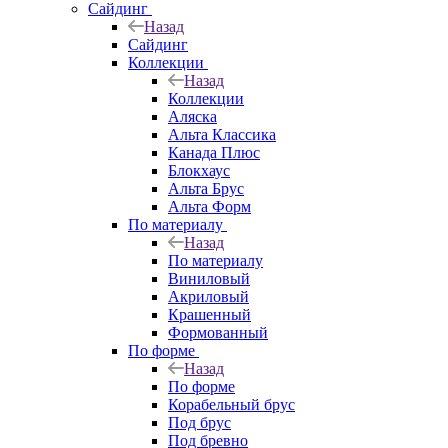
Сайдинг
Назад
Сайдинг
Коллекции
Назад
Коллекции
Аляска
Альта Классика
Канада Плюс
Блокхаус
Альта Брус
Альта Форм
По материалу
Назад
По материалу
Виниловый
Акриловый
Крашенный
Формованный
По форме
Назад
По форме
Корабельный брус
Под брус
Под бревно