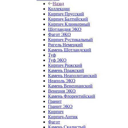
Назад
Коллекции
Кирпич Прусский
Кирпич Балтийский
Кирпич Клинкерный
Шотландия ЭКО
Фагот ЭКО
Кирпич Рустикальный
Ригель Немецкий
Камень Шотландский
Туф
Туф ЭКО
Кирпич Рижский
Камень Пражский
Камень Неаполитанский
Неаполь ЭКО
Камень Венецианский
Венеция ЭКО
Камень Флорентийский
Гранит
Гранит ЭКО
Кирпич
Кирпич-Антик
Фагот
Камень Скалистый