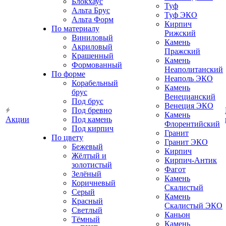
Блокхаус
Туф
Альта Брус
Туф ЭКО
Альта Форм
Кирпич
По материалу
Рижский
Виниловый
Камень
Акриловый
Пражский
Крашенный
Камень
Формованный
Неаполитанский
По форме
Неаполь ЭКО
Корабельный
Камень
брус
Венецианский
Под брус
Венеция ЭКО
Под бревно
Камень
Акции
Под камень
Флорентийский
Под кирпич
Гранит
По цвету
Гранит ЭКО
Бежевый
Кирпич
Жёлтый и
Кирпич-Антик
золотистый
Фагот
Зелёный
Камень
Коричневый
Скалистый
Серый
Камень
Красный
Скалистый ЭКО
Светлый
Каньон
Тёмный
Камень