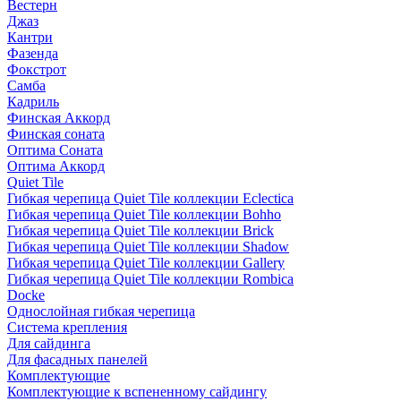
Вестерн
Джаз
Кантри
Фазенда
Фокстрот
Самба
Кадриль
Финская Аккорд
Финская соната
Оптима Соната
Оптима Аккорд
Quiet Tile
Гибкая черепица Quiet Tile коллекции Eclectica
Гибкая черепица Quiet Tile коллекции Bohho
Гибкая черепица Quiet Tile коллекции Brick
Гибкая черепица Quiet Tile коллекции Shadow
Гибкая черепица Quiet Tile коллекции Gallery
Гибкая черепица Quiet Tile коллекции Rombica
Docke
Однослойная гибкая черепица
Система крепления
Для сайдинга
Для фасадных панелей
Комплектующие
Комплектующие к вспененному сайдингу