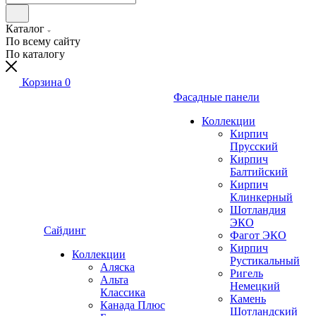
Каталог
По всему сайту
По каталогу
Корзина
0
Фасадные панели
Коллекции
Кирпич
Прусский
Кирпич
Балтийский
Кирпич
Клинкерный
Шотландия
ЭКО
Сайдинг
Фагот ЭКО
Кирпич
Коллекции
Рустикальный
Аляска
Ригель
Альта
Немецкий
Классика
Камень
Канада Плюс
Шотландский