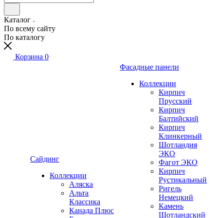
Каталог
По всему сайту
По каталогу
Корзина
0
Фасадные панели
Коллекции
Кирпич
Прусский
Кирпич
Балтийский
Кирпич
Клинкерный
Шотландия
ЭКО
Сайдинг
Фагот ЭКО
Кирпич
Коллекции
Рустикальный
Аляска
Ригель
Альта
Немецкий
Классика
Камень
Канада Плюс
Шотландский