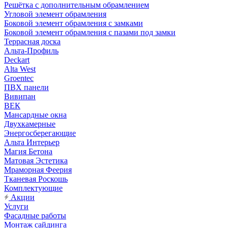
Решётка с дополнительным обрамлением
Угловой элемент обрамления
Боковой элемент обрамления с замками
Боковой элемент обрамления с пазами под замки
Террасная доска
Альта-Профиль
Deckart
Alta West
Groentec
ПВХ панели
Вивипан
ВЕК
Мансардные окна
Двухкамерные
Энергосберегающие
Альта Интерьер
Магия Бетона
Матовая Эстетика
Мраморная Феерия
Тканевая Роскошь
Комплектующие
Акции
Услуги
Фасадные работы
Монтаж сайдинга