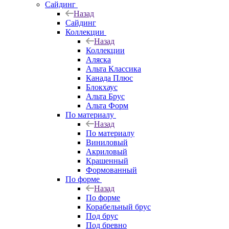
Сайдинг
Назад
Сайдинг
Коллекции
Назад
Коллекции
Аляска
Альта Классика
Канада Плюс
Блокхаус
Альта Брус
Альта Форм
По материалу
Назад
По материалу
Виниловый
Акриловый
Крашенный
Формованный
По форме
Назад
По форме
Корабельный брус
Под брус
Под бревно