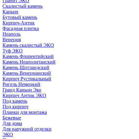
Гранит ЭКО
Скалистый камень
Каньон
Бутовый камень
Кирпич-Антик
Фасадная плитка
Неаполь
Венеция
Камень скалистый ЭКО
Туф ЭКО
Камень Флорентийский
Камень Неаполитанский
Камень Шотландский
Камень Венецианский
Кирпич Рустикальный
Ригель Немецкий
Гранд Каньон Эко
Кирпич Антик ЭКО
Под камень
Под кирпич
Планки для монтажа
Бежевые
Для дома
Для наружной отделки
ЭКO