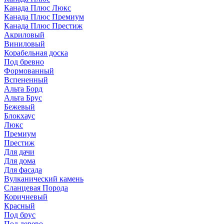
Канада Плюс Люкс
Канада Плюс Премиум
Канада Плюс Престиж
Акриловый
Виниловый
Корабельная доска
Под бревно
Формованный
Вспененный
Альта Борд
Альта Брус
Бежевый
Блокхаус
Люкс
Премиум
Престиж
Для дачи
Для дома
Для фасада
Вулканический камень
Сланцевая Порода
Коричневый
Красный
Под брус
Под дерево