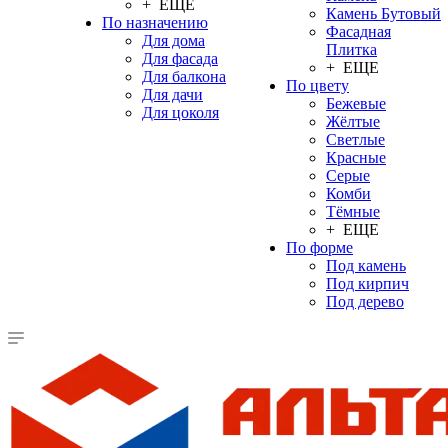
+ ЕЩЕ
Камень Бутовый
По назначению
Фасадная
Для дома
Плитка
Для фасада
+ ЕЩЕ
Для балкона
По цвету
Для дачи
Бежевые
Для цоколя
Жёлтые
Светлые
Красные
Серые
Комби
Тёмные
+ ЕЩЕ
По форме
Под камень
Под кирпич
Под дерево