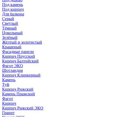
Под камень
Под кирпич
Для балкона
Серый
Светлый
Тёмный
Цокольный
Зелёный
Жёлтый и золотистый
Крашеный
Фасадные панели
Кирпич Прусский
Кирпич Балтийский
Фагот ЭКО
Шотландия
Кирпич Клинкерный
Камень
Туф
Кирпич Рижский
Камень Пражский
Фагот
Кирпич
Кирпич Рижский ЭКО
Гранит