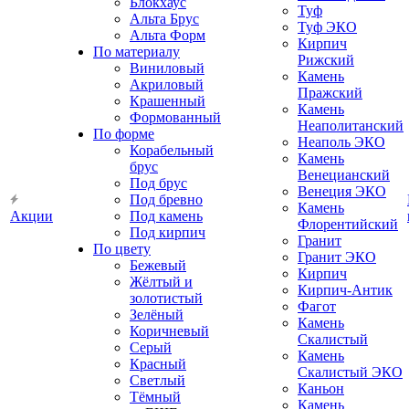
Блокхаус
Туф
Альта Брус
Туф ЭКО
Альта Форм
Кирпич
По материалу
Рижский
Виниловый
Камень
Акриловый
Пражский
Крашенный
Камень
Формованный
Неаполитанский
По форме
Неаполь ЭКО
Корабельный
Камень
брус
Венецианский
Под брус
Венеция ЭКО
Под бревно
Камень
Акции
Под камень
Флорентийский
Под кирпич
Гранит
По цвету
Гранит ЭКО
Бежевый
Кирпич
Жёлтый и
Кирпич-Антик
золотистый
Фагот
Зелёный
Камень
Коричневый
Скалистый
Серый
Камень
Красный
Скалистый ЭКО
Светлый
Каньон
Тёмный
Камень