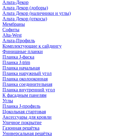
Альта-Декор
Альта Декор (доборы)
Альта Декор (наличники и углы)
Альта Декор (откосы)
Мембраны
Софиты
Alta-West
Альта-Профиль
Комплектующие к сайдингу
Финишные планки
Планка J-фаска
Планка J-trim
Планка начальная
Планка наружный угол
Планка околооконная
Планка соединительная
Планка внутренний угол
К фасадным панелям
Углы
Планка J-профиль
Цокольная стартовая
Аксессуары для кровли
Уличное покрытие
Газонная решётка
Универсальная решётка