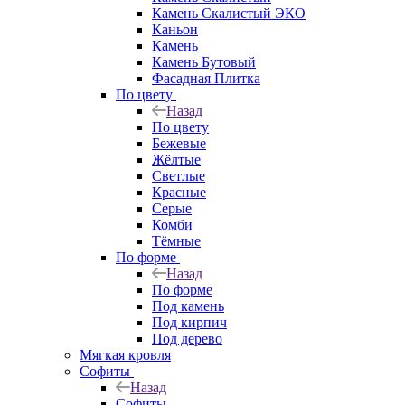
Камень Скалистый ЭКО
Каньон
Камень
Камень Бутовый
Фасадная Плитка
По цвету
Назад
По цвету
Бежевые
Жёлтые
Светлые
Красные
Серые
Комби
Тёмные
По форме
Назад
По форме
Под камень
Под кирпич
Под дерево
Мягкая кровля
Софиты
Назад
Софиты