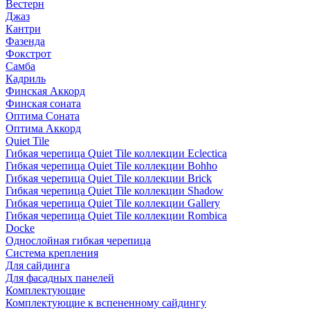
Вестерн
Джаз
Кантри
Фазенда
Фокстрот
Самба
Кадриль
Финская Аккорд
Финская соната
Оптима Соната
Оптима Аккорд
Quiet Tile
Гибкая черепица Quiet Tile коллекции Eclectica
Гибкая черепица Quiet Tile коллекции Bohho
Гибкая черепица Quiet Tile коллекции Brick
Гибкая черепица Quiet Tile коллекции Shadow
Гибкая черепица Quiet Tile коллекции Gallery
Гибкая черепица Quiet Tile коллекции Rombica
Docke
Однослойная гибкая черепица
Система крепления
Для сайдинга
Для фасадных панелей
Комплектующие
Комплектующие к вспененному сайдингу