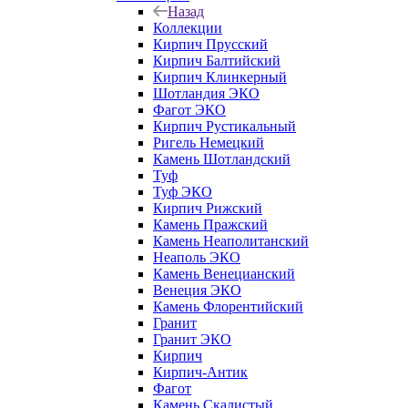
Назад
Коллекции
Кирпич Прусский
Кирпич Балтийский
Кирпич Клинкерный
Шотландия ЭКО
Фагот ЭКО
Кирпич Рустикальный
Ригель Немецкий
Камень Шотландский
Туф
Туф ЭКО
Кирпич Рижский
Камень Пражский
Камень Неаполитанский
Неаполь ЭКО
Камень Венецианский
Венеция ЭКО
Камень Флорентийский
Гранит
Гранит ЭКО
Кирпич
Кирпич-Антик
Фагот
Камень Скалистый