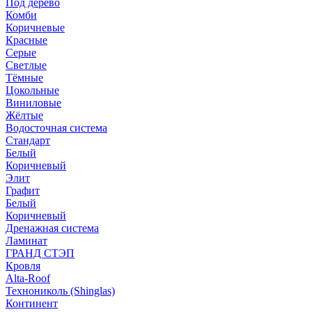
Под дерево
Комби
Коричневые
Красные
Серые
Светлые
Тёмные
Цокольные
Виниловые
Жёлтые
Водосточная система
Стандарт
Белый
Коричневый
Элит
Графит
Белый
Коричневый
Дренажная система
Ламинат
ГРАНД СТЭП
Кровля
Alta-Roof
Технониколь (Shinglas)
Континент