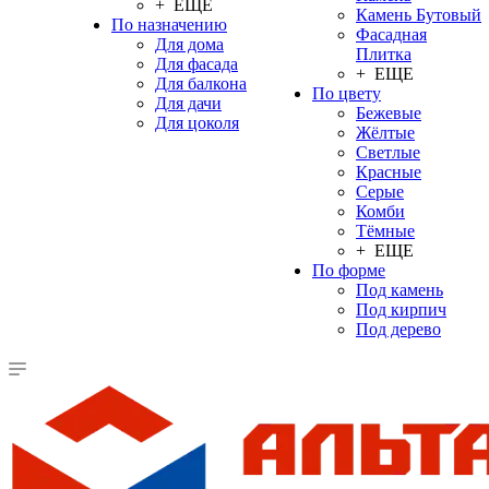
+ ЕЩЕ
Камень Бутовый
По назначению
Фасадная
Для дома
Плитка
Для фасада
+ ЕЩЕ
Для балкона
По цвету
Для дачи
Бежевые
Для цоколя
Жёлтые
Светлые
Красные
Серые
Комби
Тёмные
+ ЕЩЕ
По форме
Под камень
Под кирпич
Под дерево