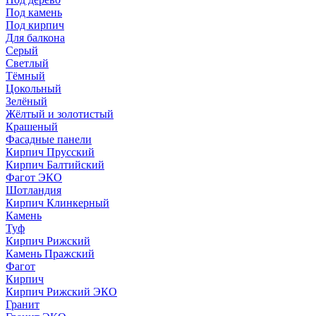
Под камень
Под кирпич
Для балкона
Серый
Светлый
Тёмный
Цокольный
Зелёный
Жёлтый и золотистый
Крашеный
Фасадные панели
Кирпич Прусский
Кирпич Балтийский
Фагот ЭКО
Шотландия
Кирпич Клинкерный
Камень
Туф
Кирпич Рижский
Камень Пражский
Фагот
Кирпич
Кирпич Рижский ЭКО
Гранит