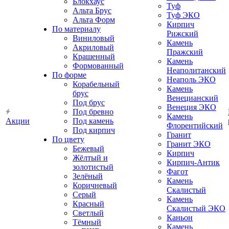
Блокхаус
Туф
Альта Брус
Туф ЭКО
Альта Форм
Кирпич
По материалу
Рижский
Виниловый
Камень
Акриловый
Пражский
Крашенный
Камень
Формованный
Неаполитанский
По форме
Неаполь ЭКО
Корабельный
Камень
брус
Венецианский
Под брус
Венеция ЭКО
Под бревно
Камень
Акции
Под камень
Флорентийский
Под кирпич
Гранит
По цвету
Гранит ЭКО
Бежевый
Кирпич
Жёлтый и
Кирпич-Антик
золотистый
Фагот
Зелёный
Камень
Коричневый
Скалистый
Серый
Камень
Красный
Скалистый ЭКО
Светлый
Каньон
Тёмный
Камень