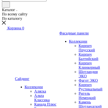
Каталог
По всему сайту
По каталогу
Корзина
0
Фасадные панели
Коллекции
Кирпич
Прусский
Кирпич
Балтийский
Кирпич
Клинкерный
Шотландия
ЭКО
Сайдинг
Фагот ЭКО
Кирпич
Коллекции
Рустикальный
Аляска
Ригель
Альта
Немецкий
Классика
Камень
Канада Плюс
Шотландский