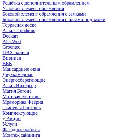
Решётка с дополнительным обрамлением
Угловой элемент обрамления
Боковой элемент обрамления с замками
Боковой элемент обрамления с пазами под замки
Террасная доска
Альта-Профиль
Deckart
Alta West
Groentec
ПВХ панели
Вивипан
ВЕК
Мансардные окна
Двухкамерные
Энергосберегающие
Альта Интерьер
Магия Бетона
Матовая Эстетика
Мраморная Феерия
Тканевая Роскошь
Комплектующие
Акции
Услуги
Фасадные работы
Монтаж сайдинга