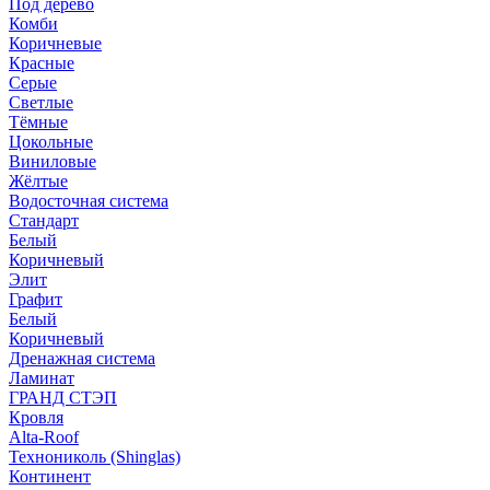
Под дерево
Комби
Коричневые
Красные
Серые
Светлые
Тёмные
Цокольные
Виниловые
Жёлтые
Водосточная система
Стандарт
Белый
Коричневый
Элит
Графит
Белый
Коричневый
Дренажная система
Ламинат
ГРАНД СТЭП
Кровля
Alta-Roof
Технониколь (Shinglas)
Континент