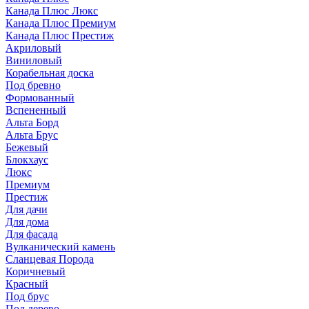
Канада Плюс Люкс
Канада Плюс Премиум
Канада Плюс Престиж
Акриловый
Виниловый
Корабельная доска
Под бревно
Формованный
Вспененный
Альта Борд
Альта Брус
Бежевый
Блокхаус
Люкс
Премиум
Престиж
Для дачи
Для дома
Для фасада
Вулканический камень
Сланцевая Порода
Коричневый
Красный
Под брус
Под дерево