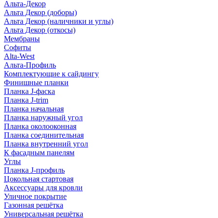
Альта-Декор
Альта Декор (доборы)
Альта Декор (наличники и углы)
Альта Декор (откосы)
Мембраны
Софиты
Alta-West
Альта-Профиль
Комплектующие к сайдингу
Финишные планки
Планка J-фаска
Планка J-trim
Планка начальная
Планка наружный угол
Планка околооконная
Планка соединительная
Планка внутренний угол
К фасадным панелям
Углы
Планка J-профиль
Цокольная стартовая
Аксессуары для кровли
Уличное покрытие
Газонная решётка
Универсальная решётка