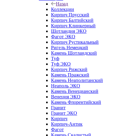
Назад
Коллекции
Кирпич Прусский
Кирпич Балтийский
Кирпич Клинкерный
Шотландия ЭКО
Фагот ЭКО
Кирпич Рустикальный
Ригель Немецкий
Камень Шотландский
Туф
Туф ЭКО
Кирпич Рижский
Камень Пражский
Камень Неаполитанский
Неаполь ЭКО
Камень Венецианский
Венеция ЭКО
Камень Флорентийский
Гранит
Гранит ЭКО
Кирпич
Кирпич-Антик
Фагот
Камень Скалистый