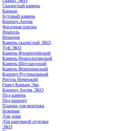
Гранит ЭКО
Скалистый камень
Каньон
Бутовый камень
Кирпич-Антик
Фасадная плитка
Неаполь
Венеция
Камень скалистый ЭКО
Туф ЭКО
Камень Флорентийский
Камень Неаполитанский
Камень Шотландский
Камень Венецианский
Кирпич Рустикальный
Ригель Немецкий
Гранд Каньон Эко
Кирпич Антик ЭКО
Под камень
Под кирпич
Планки для монтажа
Бежевые
Для дома
Для наружной отделки
ЭКO