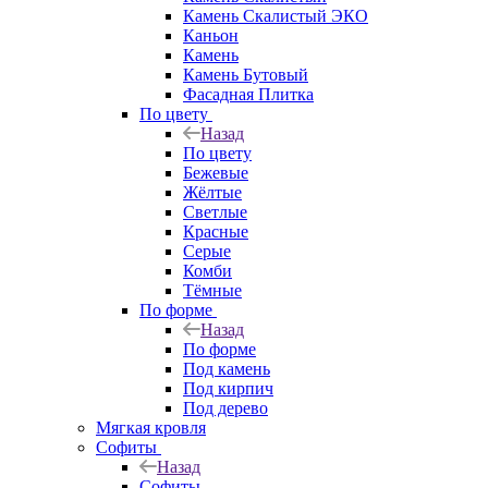
Камень Скалистый ЭКО
Каньон
Камень
Камень Бутовый
Фасадная Плитка
По цвету
Назад
По цвету
Бежевые
Жёлтые
Светлые
Красные
Серые
Комби
Тёмные
По форме
Назад
По форме
Под камень
Под кирпич
Под дерево
Мягкая кровля
Софиты
Назад
Софиты