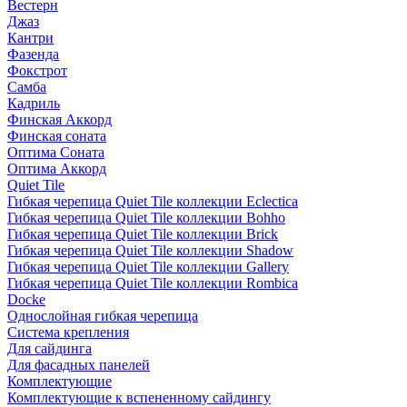
Вестерн
Джаз
Кантри
Фазенда
Фокстрот
Самба
Кадриль
Финская Аккорд
Финская соната
Оптима Соната
Оптима Аккорд
Quiet Tile
Гибкая черепица Quiet Tile коллекции Eclectica
Гибкая черепица Quiet Tile коллекции Bohho
Гибкая черепица Quiet Tile коллекции Brick
Гибкая черепица Quiet Tile коллекции Shadow
Гибкая черепица Quiet Tile коллекции Gallery
Гибкая черепица Quiet Tile коллекции Rombica
Docke
Однослойная гибкая черепица
Система крепления
Для сайдинга
Для фасадных панелей
Комплектующие
Комплектующие к вспененному сайдингу