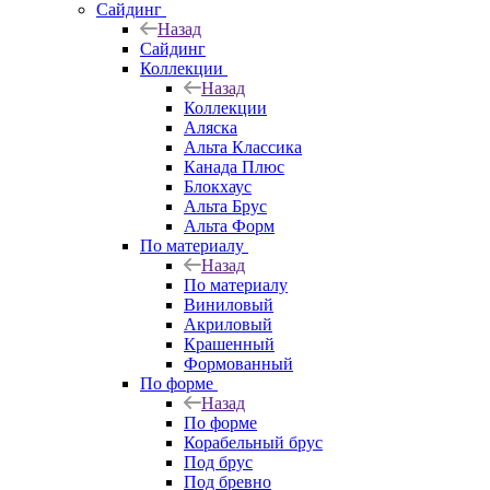
Сайдинг
Назад
Сайдинг
Коллекции
Назад
Коллекции
Аляска
Альта Классика
Канада Плюс
Блокхаус
Альта Брус
Альта Форм
По материалу
Назад
По материалу
Виниловый
Акриловый
Крашенный
Формованный
По форме
Назад
По форме
Корабельный брус
Под брус
Под бревно