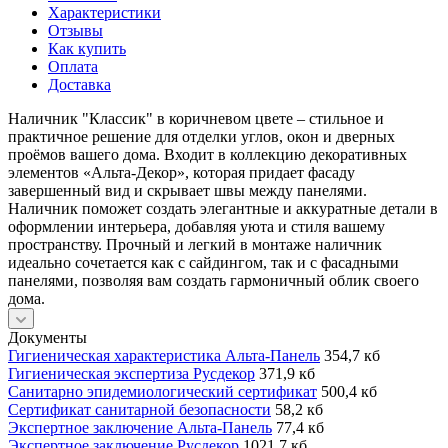
Характеристики
Отзывы
Как купить
Оплата
Доставка
Наличник "Классик" в коричневом цвете – стильное и
практичное решение для отделки углов, окон и дверных
проёмов вашего дома. Входит в коллекцию декоративных
элементов «Альта-Декор», которая придает фасаду
завершенный вид и скрывает швы между панелями.
Наличник поможет создать элегантные и аккуратные детали в
оформлении интерьера, добавляя уюта и стиля вашему
пространству. Прочный и легкий в монтаже наличник
идеально сочетается как с сайдингом, так и с фасадными
панелями, позволяя вам создать гармоничный облик своего
дома.
Документы
Гигиеническая характеристика Альта-Панель
354,7 кб
Гигиеническая экспертиза Русдекор
371,9 кб
Санитарно эпидемиологический сертификат
500,4 кб
Сертификат санитарной безопасности
58,2 кб
Экспертное заключение Альта-Панель
77,4 кб
Экспертное заключение Русдекор
1021,7 кб