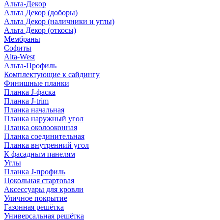
Альта-Декор
Альта Декор (доборы)
Альта Декор (наличники и углы)
Альта Декор (откосы)
Мембраны
Софиты
Alta-West
Альта-Профиль
Комплектующие к сайдингу
Финишные планки
Планка J-фаска
Планка J-trim
Планка начальная
Планка наружный угол
Планка околооконная
Планка соединительная
Планка внутренний угол
К фасадным панелям
Углы
Планка J-профиль
Цокольная стартовая
Аксессуары для кровли
Уличное покрытие
Газонная решётка
Универсальная решётка