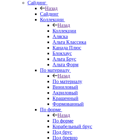
Сайдинг
Назад
Сайдинг
Коллекции
Назад
Коллекции
Аляска
Альта Классика
Канада Плюс
Блокхаус
Альта Брус
Альта Форм
По материалу
Назад
По материалу
Виниловый
Акриловый
Крашенный
Формованный
По форме
Назад
По форме
Корабельный брус
Под брус
Под бревно