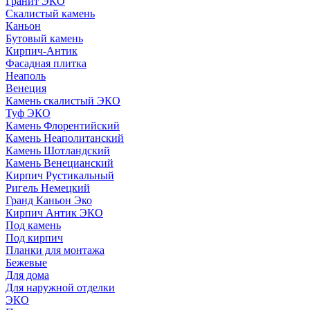
Гранит ЭКО
Скалистый камень
Каньон
Бутовый камень
Кирпич-Антик
Фасадная плитка
Неаполь
Венеция
Камень скалистый ЭКО
Туф ЭКО
Камень Флорентийский
Камень Неаполитанский
Камень Шотландский
Камень Венецианский
Кирпич Рустикальный
Ригель Немецкий
Гранд Каньон Эко
Кирпич Антик ЭКО
Под камень
Под кирпич
Планки для монтажа
Бежевые
Для дома
Для наружной отделки
ЭКO