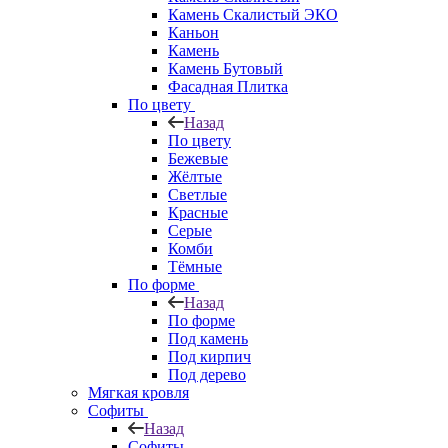
Камень Скалистый ЭКО
Каньон
Камень
Камень Бутовый
Фасадная Плитка
По цвету
Назад
По цвету
Бежевые
Жёлтые
Светлые
Красные
Серые
Комби
Тёмные
По форме
Назад
По форме
Под камень
Под кирпич
Под дерево
Мягкая кровля
Софиты
Назад
Софиты