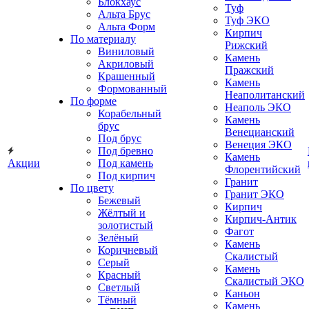
Блокхаус
Туф
Альта Брус
Туф ЭКО
Альта Форм
Кирпич
По материалу
Рижский
Виниловый
Камень
Акриловый
Пражский
Крашенный
Камень
Формованный
Неаполитанский
По форме
Неаполь ЭКО
Корабельный
Камень
брус
Венецианский
Под брус
Венеция ЭКО
Под бревно
Камень
Акции
Под камень
Флорентийский
Под кирпич
Гранит
По цвету
Гранит ЭКО
Бежевый
Кирпич
Жёлтый и
Кирпич-Антик
золотистый
Фагот
Зелёный
Камень
Коричневый
Скалистый
Серый
Камень
Красный
Скалистый ЭКО
Светлый
Каньон
Тёмный
Камень