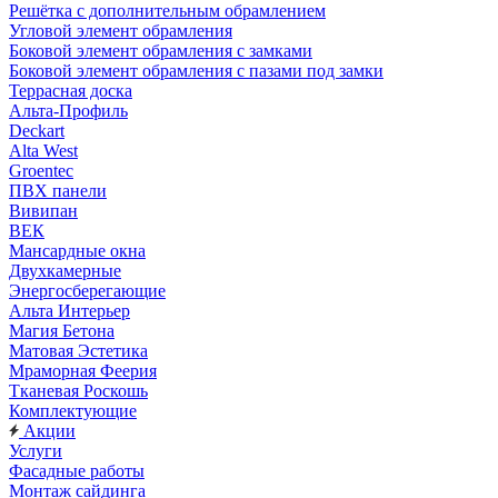
Решётка с дополнительным обрамлением
Угловой элемент обрамления
Боковой элемент обрамления с замками
Боковой элемент обрамления с пазами под замки
Террасная доска
Альта-Профиль
Deckart
Alta West
Groentec
ПВХ панели
Вивипан
ВЕК
Мансардные окна
Двухкамерные
Энергосберегающие
Альта Интерьер
Магия Бетона
Матовая Эстетика
Мраморная Феерия
Тканевая Роскошь
Комплектующие
Акции
Услуги
Фасадные работы
Монтаж сайдинга