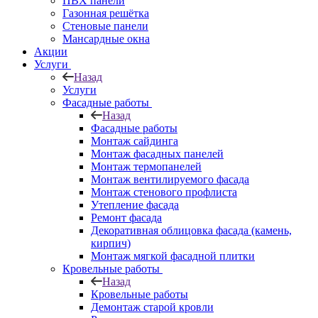
ПВХ панели
Газонная решётка
Стеновые панели
Мансардные окна
Акции
Услуги
Назад
Услуги
Фасадные работы
Назад
Фасадные работы
Монтаж сайдинга
Монтаж фасадных панелей
Монтаж термопанелей
Монтаж вентилируемого фасада
Монтаж стенового профлиста
Утепление фасада
Ремонт фасада
Декоративная облицовка фасада (камень,
кирпич)
Монтаж мягкой фасадной плитки
Кровельные работы
Назад
Кровельные работы
Демонтаж старой кровли