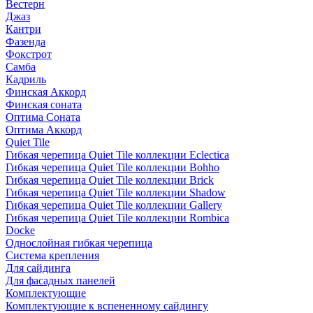
Вестерн
Джаз
Кантри
Фазенда
Фокстрот
Самба
Кадриль
Финская Аккорд
Финская соната
Оптима Соната
Оптима Аккорд
Quiet Tile
Гибкая черепица Quiet Tile коллекции Eclectica
Гибкая черепица Quiet Tile коллекции Bohho
Гибкая черепица Quiet Tile коллекции Brick
Гибкая черепица Quiet Tile коллекции Shadow
Гибкая черепица Quiet Tile коллекции Gallery
Гибкая черепица Quiet Tile коллекции Rombica
Docke
Однослойная гибкая черепица
Система крепления
Для сайдинга
Для фасадных панелей
Комплектующие
Комплектующие к вспененному сайдингу