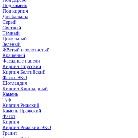
Под камень
Под кирпич
Для балкона
Серый
Светлый
Тёмный
Цокольный
Зелёный
Жёлтый и золотистый
Крашеный
Фасадные панели
Кирпич Прусский
Кирпич Балтийский
Фагот ЭКО
Шотландия
Кирпич Клинкерный
Камень
Туф
Кирпич Рижский
Камень Пражский
Фагот
Кирпич
Кирпич Рижский ЭКО
Гранит