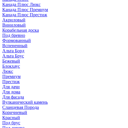
Канада Плюс Люкс
Канада Плюс Премиум
Канада Плюс Престиж
Акриловый
Виниловый
Корабельная доска
Под бревно
Формованный
Вспененный
Альта Борд
Альта Брус
Бежевый
Блокхаус
Люкс
Премиум
Престиж
Для дачи
Для дома
Для фасада
Вулканический камень
Сланцевая Порода
Коричневый
Красный
Под брус
Под дерево