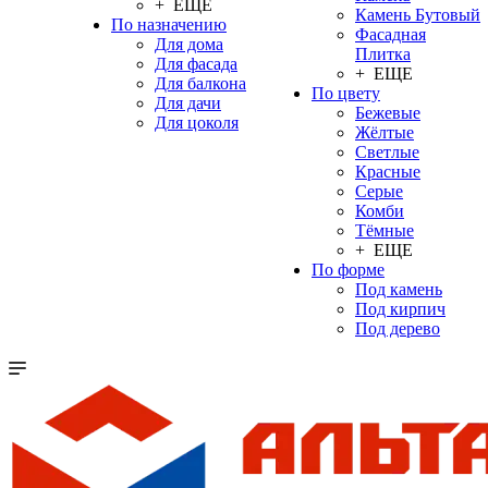
+ ЕЩЕ
Камень Бутовый
По назначению
Фасадная
Для дома
Плитка
Для фасада
+ ЕЩЕ
Для балкона
По цвету
Для дачи
Бежевые
Для цоколя
Жёлтые
Светлые
Красные
Серые
Комби
Тёмные
+ ЕЩЕ
По форме
Под камень
Под кирпич
Под дерево