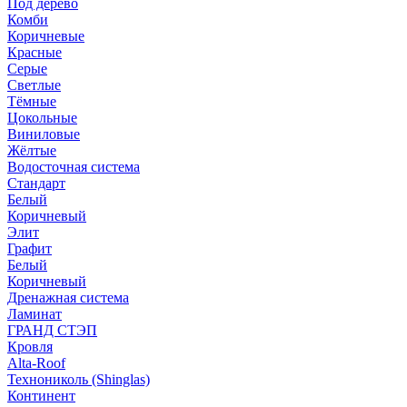
Под дерево
Комби
Коричневые
Красные
Серые
Светлые
Тёмные
Цокольные
Виниловые
Жёлтые
Водосточная система
Стандарт
Белый
Коричневый
Элит
Графит
Белый
Коричневый
Дренажная система
Ламинат
ГРАНД СТЭП
Кровля
Alta-Roof
Технониколь (Shinglas)
Континент