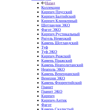
Назад
Коллекции
Кирпич Прусский
Кирпич Балтийский
Кирпич Клинкерный
Шотландия ЭКО
Фагот ЭКО
Кирпич Рустикальный
Ригель Немецкий
Камень Шотландский
Туф
Туф ЭКО
Кирпич Рижский
Камень Пражский
Камень Неаполитанский
Неаполь ЭКО
Камень Венецианский
Венеция ЭКО
Камень Флорентийский
Гранит
Гранит ЭКО
Кирпич
Кирпич-Антик
Фагот
Камень Скалистый