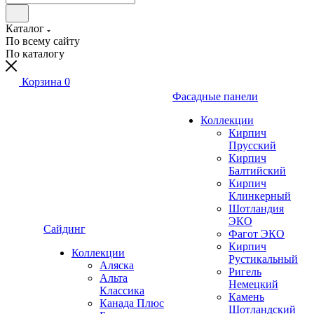
Каталог
По всему сайту
По каталогу
Корзина
0
Фасадные панели
Коллекции
Кирпич
Прусский
Кирпич
Балтийский
Кирпич
Клинкерный
Шотландия
ЭКО
Сайдинг
Фагот ЭКО
Кирпич
Коллекции
Рустикальный
Аляска
Ригель
Альта
Немецкий
Классика
Камень
Канада Плюс
Шотландский