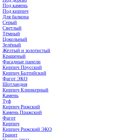
Под камень
Под кирпич
Для балкона
Серый
Светлый
Тёмный
Цокольный
Зелёный
Жёлтый и золотистый
Крашеный
Фасадные панели
Кирпич Прусский
Кирпич Балтийский
Фагот ЭКО
Шотландия
Кирпич Клинкерный
Камень
Туф
Кирпич Рижский
Камень Пражский
Фагот
Кирпич
Кирпич Рижский ЭКО
Гранит