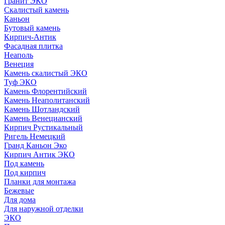
Гранит ЭКО
Скалистый камень
Каньон
Бутовый камень
Кирпич-Антик
Фасадная плитка
Неаполь
Венеция
Камень скалистый ЭКО
Туф ЭКО
Камень Флорентийский
Камень Неаполитанский
Камень Шотландский
Камень Венецианский
Кирпич Рустикальный
Ригель Немецкий
Гранд Каньон Эко
Кирпич Антик ЭКО
Под камень
Под кирпич
Планки для монтажа
Бежевые
Для дома
Для наружной отделки
ЭКO