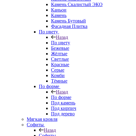
Камень Скалистый ЭКО
Каньон
Камень
Камень Бутовый
Фасадная Плитка
По цвету
Назад
По цвету
Бежевые
Жёлтые
Светлые
Красные
Серые
Комби
Тёмные
По форме
Назад
По форме
Под камень
Под кирпич
Под дерево
Мягкая кровля
Софиты
Назад
Софиты