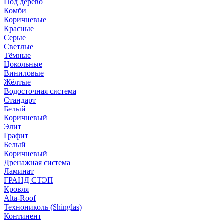
Под дерево
Комби
Коричневые
Красные
Серые
Светлые
Тёмные
Цокольные
Виниловые
Жёлтые
Водосточная система
Стандарт
Белый
Коричневый
Элит
Графит
Белый
Коричневый
Дренажная система
Ламинат
ГРАНД СТЭП
Кровля
Alta-Roof
Технониколь (Shinglas)
Континент