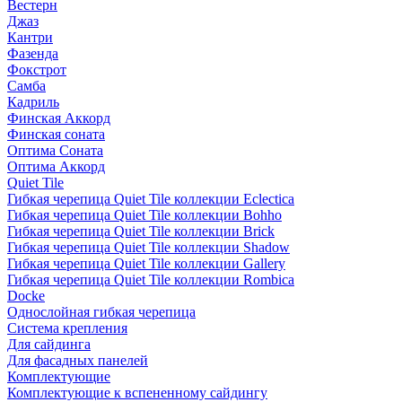
Вестерн
Джаз
Кантри
Фазенда
Фокстрот
Самба
Кадриль
Финская Аккорд
Финская соната
Оптима Соната
Оптима Аккорд
Quiet Tile
Гибкая черепица Quiet Tile коллекции Eclectica
Гибкая черепица Quiet Tile коллекции Bohho
Гибкая черепица Quiet Tile коллекции Brick
Гибкая черепица Quiet Tile коллекции Shadow
Гибкая черепица Quiet Tile коллекции Gallery
Гибкая черепица Quiet Tile коллекции Rombica
Docke
Однослойная гибкая черепица
Система крепления
Для сайдинга
Для фасадных панелей
Комплектующие
Комплектующие к вспененному сайдингу