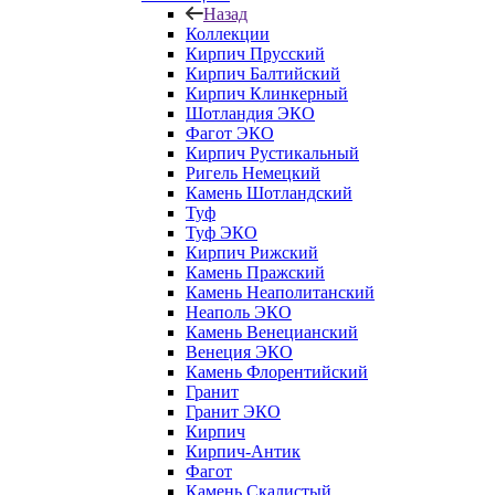
Назад
Коллекции
Кирпич Прусский
Кирпич Балтийский
Кирпич Клинкерный
Шотландия ЭКО
Фагот ЭКО
Кирпич Рустикальный
Ригель Немецкий
Камень Шотландский
Туф
Туф ЭКО
Кирпич Рижский
Камень Пражский
Камень Неаполитанский
Неаполь ЭКО
Камень Венецианский
Венеция ЭКО
Камень Флорентийский
Гранит
Гранит ЭКО
Кирпич
Кирпич-Антик
Фагот
Камень Скалистый