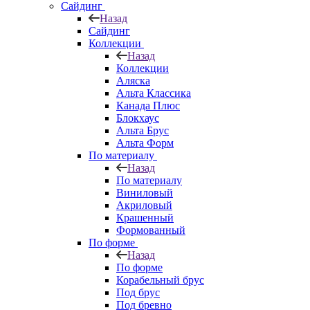
Сайдинг
Назад
Сайдинг
Коллекции
Назад
Коллекции
Аляска
Альта Классика
Канада Плюс
Блокхаус
Альта Брус
Альта Форм
По материалу
Назад
По материалу
Виниловый
Акриловый
Крашенный
Формованный
По форме
Назад
По форме
Корабельный брус
Под брус
Под бревно