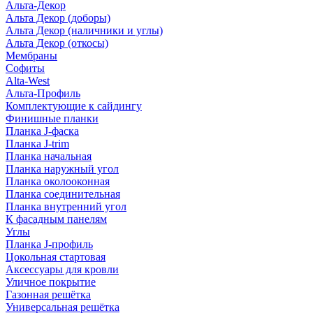
Альта-Декор
Альта Декор (доборы)
Альта Декор (наличники и углы)
Альта Декор (откосы)
Мембраны
Софиты
Alta-West
Альта-Профиль
Комплектующие к сайдингу
Финишные планки
Планка J-фаска
Планка J-trim
Планка начальная
Планка наружный угол
Планка околооконная
Планка соединительная
Планка внутренний угол
К фасадным панелям
Углы
Планка J-профиль
Цокольная стартовая
Аксессуары для кровли
Уличное покрытие
Газонная решётка
Универсальная решётка