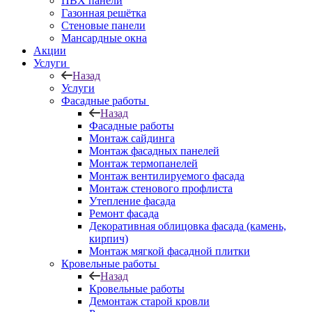
ПВХ панели
Газонная решётка
Стеновые панели
Мансардные окна
Акции
Услуги
Назад
Услуги
Фасадные работы
Назад
Фасадные работы
Монтаж сайдинга
Монтаж фасадных панелей
Монтаж термопанелей
Монтаж вентилируемого фасада
Монтаж стенового профлиста
Утепление фасада
Ремонт фасада
Декоративная облицовка фасада (камень,
кирпич)
Монтаж мягкой фасадной плитки
Кровельные работы
Назад
Кровельные работы
Демонтаж старой кровли