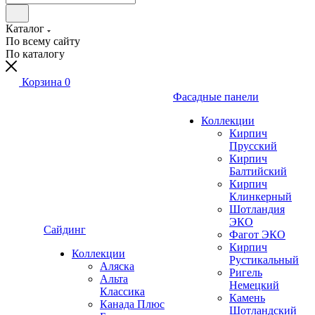
Каталог
По всему сайту
По каталогу
Корзина
0
Фасадные панели
Коллекции
Кирпич
Прусский
Кирпич
Балтийский
Кирпич
Клинкерный
Шотландия
ЭКО
Сайдинг
Фагот ЭКО
Кирпич
Коллекции
Рустикальный
Аляска
Ригель
Альта
Немецкий
Классика
Камень
Канада Плюс
Шотландский