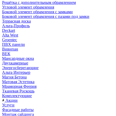
Решётка с дополнительным обрамлением
Угловой элемент обрамления
Боковой элемент обрамления с замками
Боковой элемент обрамления с пазами под замки
Террасная доска
Альта-Профиль
Deckart
Alta West
Groentec
ПВХ панели
Вивипан
ВЕК
Мансардные окна
Двухкамерные
Энергосберегающие
Альта Интерьер
Магия Бетона
Матовая Эстетика
Мраморная Феерия
Тканевая Роскошь
Комплектующие
Акции
Услуги
Фасадные работы
Монтаж сайдинга