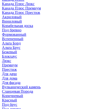
Канада Плюс Люкс
Канада Плюс Премиум
Канада Плюс Престиж
Акриловый
Виниловый
Корабельная доска
Под бревно
Формованный
Вспененный
Альта Борд
Альта Брус
Бежевый
Блокхаус
Люкс
Премиум
Престиж
Для дачи
Для дома
Для фасада
Вулканический камень
Сланцевая Порода
Коричневый
Красный
Под брус
Под дерево