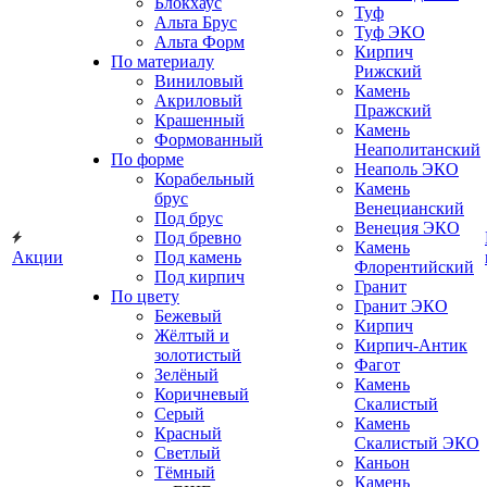
Блокхаус
Туф
Альта Брус
Туф ЭКО
Альта Форм
Кирпич
По материалу
Рижский
Виниловый
Камень
Акриловый
Пражский
Крашенный
Камень
Формованный
Неаполитанский
По форме
Неаполь ЭКО
Корабельный
Камень
брус
Венецианский
Под брус
Венеция ЭКО
Под бревно
Камень
Акции
Под камень
Флорентийский
Под кирпич
Гранит
По цвету
Гранит ЭКО
Бежевый
Кирпич
Жёлтый и
Кирпич-Антик
золотистый
Фагот
Зелёный
Камень
Коричневый
Скалистый
Серый
Камень
Красный
Скалистый ЭКО
Светлый
Каньон
Тёмный
Камень