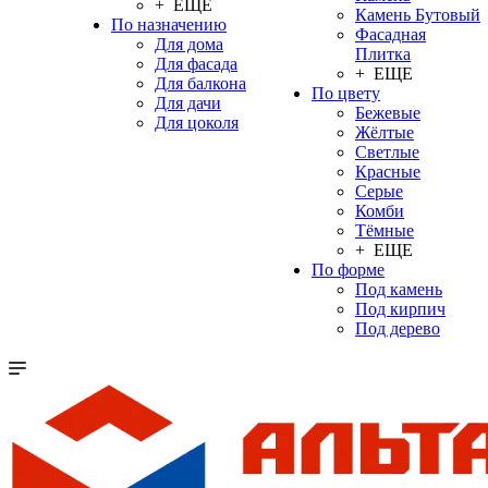
+ ЕЩЕ
Камень Бутовый
По назначению
Фасадная
Для дома
Плитка
Для фасада
+ ЕЩЕ
Для балкона
По цвету
Для дачи
Бежевые
Для цоколя
Жёлтые
Светлые
Красные
Серые
Комби
Тёмные
+ ЕЩЕ
По форме
Под камень
Под кирпич
Под дерево