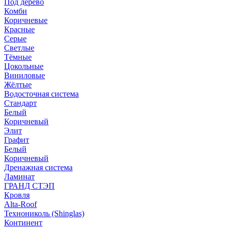
Под дерево
Комби
Коричневые
Красные
Серые
Светлые
Тёмные
Цокольные
Виниловые
Жёлтые
Водосточная система
Стандарт
Белый
Коричневый
Элит
Графит
Белый
Коричневый
Дренажная система
Ламинат
ГРАНД СТЭП
Кровля
Alta-Roof
Технониколь (Shinglas)
Континент