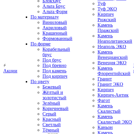
Блокхаус
Туф
Альта Брус
Туф ЭКО
Альта Форм
Кирпич
По материалу
Рижский
Виниловый
Камень
Акриловый
Пражский
Крашенный
Камень
Формованный
Неаполитанский
По форме
Неаполь ЭКО
Корабельный
Камень
брус
Венецианский
Под брус
Венеция ЭКО
Под бревно
Камень
Акции
Под камень
Флорентийский
Под кирпич
Гранит
По цвету
Гранит ЭКО
Бежевый
Кирпич
Жёлтый и
Кирпич-Антик
золотистый
Фагот
Зелёный
Камень
Коричневый
Скалистый
Серый
Камень
Красный
Скалистый ЭКО
Светлый
Каньон
Тёмный
Камень