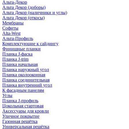
Альта-Декор
Альта Декор (доборы)
Альта Декор (наличники и углы)
Альта Декор (откосы)
Мембраны
Софиты
Alta-West
Альта-Профиль
Комплектующие к сайдингу
Финишные планки
Планка J-фаска
Планка J-trim
Планка начальная
Планка наружный угол
Планка околооконная
Планка соединительная
Планка внутренний угол
К фасадным панелям
Углы
Планка J-профиль
Цокольная стартовая
Аксессуары для кровли
Уличное покрытие
Газонная решётка
Универсальная решётка