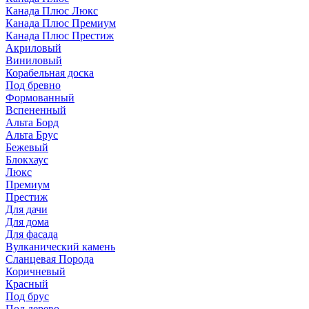
Канада Плюс Люкс
Канада Плюс Премиум
Канада Плюс Престиж
Акриловый
Виниловый
Корабельная доска
Под бревно
Формованный
Вспененный
Альта Борд
Альта Брус
Бежевый
Блокхаус
Люкс
Премиум
Престиж
Для дачи
Для дома
Для фасада
Вулканический камень
Сланцевая Порода
Коричневый
Красный
Под брус
Под дерево