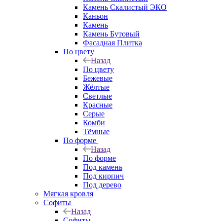
Камень Скалистый ЭКО
Каньон
Камень
Камень Бутовый
Фасадная Плитка
По цвету
Назад
По цвету
Бежевые
Жёлтые
Светлые
Красные
Серые
Комби
Тёмные
По форме
Назад
По форме
Под камень
Под кирпич
Под дерево
Мягкая кровля
Софиты
Назад
Софиты