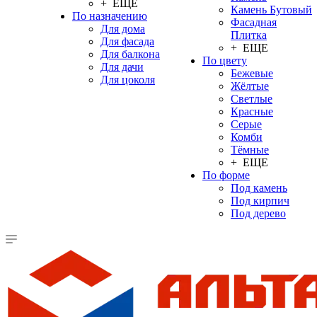
+ ЕЩЕ
Камень Бутовый
По назначению
Фасадная
Для дома
Плитка
Для фасада
+ ЕЩЕ
Для балкона
По цвету
Для дачи
Бежевые
Для цоколя
Жёлтые
Светлые
Красные
Серые
Комби
Тёмные
+ ЕЩЕ
По форме
Под камень
Под кирпич
Под дерево