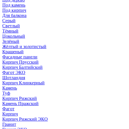
Под камень
Под кирпич
Для балкона
Серый
Светлый
Тёмный
Цокольный
Зелёный
Жёлтый и золотистый
Крашеный
Фасадные панели
Кирпич Прусский
Кирпич Балтийский
Фагот ЭКО
Шотландия
Кирпич Клинкерный
Камень
Туф
Кирпич Рижский
Камень Пражский
Фагот
Кирпич
Кирпич Рижский ЭКО
Гранит