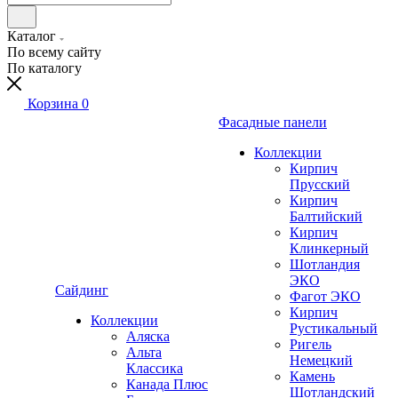
Каталог
По всему сайту
По каталогу
Корзина
0
Фасадные панели
Коллекции
Кирпич
Прусский
Кирпич
Балтийский
Кирпич
Клинкерный
Шотландия
ЭКО
Сайдинг
Фагот ЭКО
Кирпич
Коллекции
Рустикальный
Аляска
Ригель
Альта
Немецкий
Классика
Камень
Канада Плюс
Шотландский