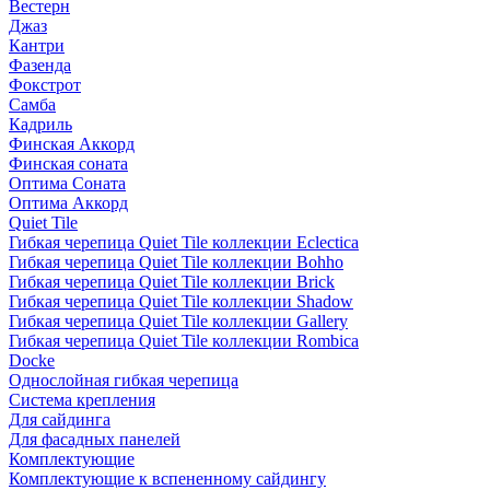
Вестерн
Джаз
Кантри
Фазенда
Фокстрот
Самба
Кадриль
Финская Аккорд
Финская соната
Оптима Соната
Оптима Аккорд
Quiet Tile
Гибкая черепица Quiet Tile коллекции Eclectica
Гибкая черепица Quiet Tile коллекции Bohho
Гибкая черепица Quiet Tile коллекции Brick
Гибкая черепица Quiet Tile коллекции Shadow
Гибкая черепица Quiet Tile коллекции Gallery
Гибкая черепица Quiet Tile коллекции Rombica
Docke
Однослойная гибкая черепица
Система крепления
Для сайдинга
Для фасадных панелей
Комплектующие
Комплектующие к вспененному сайдингу