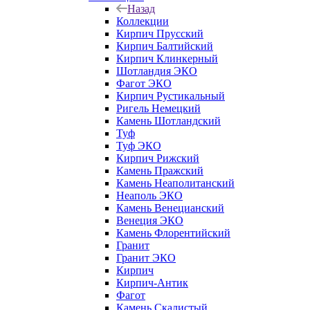
Назад
Коллекции
Кирпич Прусский
Кирпич Балтийский
Кирпич Клинкерный
Шотландия ЭКО
Фагот ЭКО
Кирпич Рустикальный
Ригель Немецкий
Камень Шотландский
Туф
Туф ЭКО
Кирпич Рижский
Камень Пражский
Камень Неаполитанский
Неаполь ЭКО
Камень Венецианский
Венеция ЭКО
Камень Флорентийский
Гранит
Гранит ЭКО
Кирпич
Кирпич-Антик
Фагот
Камень Скалистый