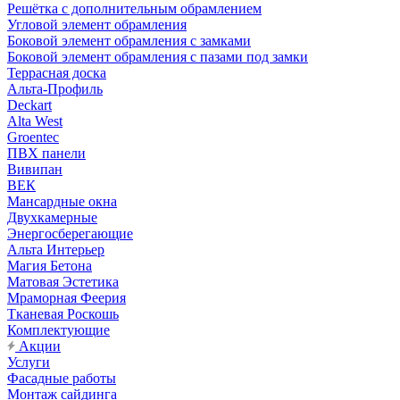
Решётка с дополнительным обрамлением
Угловой элемент обрамления
Боковой элемент обрамления с замками
Боковой элемент обрамления с пазами под замки
Террасная доска
Альта-Профиль
Deckart
Alta West
Groentec
ПВХ панели
Вивипан
ВЕК
Мансардные окна
Двухкамерные
Энергосберегающие
Альта Интерьер
Магия Бетона
Матовая Эстетика
Мраморная Феерия
Тканевая Роскошь
Комплектующие
Акции
Услуги
Фасадные работы
Монтаж сайдинга