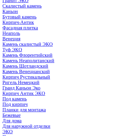
Гранит ЭКО
Скалистый камень
Каньон
Бутовый камень
Кирпич-Антик
Фасадная плитка
Неаполь
Венеция
Камень скалистый ЭКО
Туф ЭКО
Камень Флорентийский
Камень Неаполитанский
Камень Шотландский
Камень Венецианский
Кирпич Рустикальный
Ригель Немецкий
Гранд Каньон Эко
Кирпич Антик ЭКО
Под камень
Под кирпич
Планки для монтажа
Бежевые
Для дома
Для наружной отделки
ЭКO