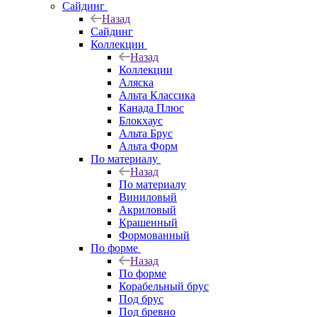
Сайдинг
Назад
Сайдинг
Коллекции
Назад
Коллекции
Аляска
Альта Классика
Канада Плюс
Блокхаус
Альта Брус
Альта Форм
По материалу
Назад
По материалу
Виниловый
Акриловый
Крашенный
Формованный
По форме
Назад
По форме
Корабельный брус
Под брус
Под бревно