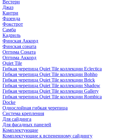
Вестерн
Джаз
Кантри
Фазенда
Фокстрот
Самба
Кадриль
Финская Аккорд
Финская соната
Оптима Соната
Оптима Аккорд
Quiet Tile
Гибкая черепица Quiet Tile коллекции Eclectica
Гибкая черепица Quiet Tile коллекции Bohho
Гибкая черепица Quiet Tile коллекции Brick
Гибкая черепица Quiet Tile коллекции Shadow
Гибкая черепица Quiet Tile коллекции Gallery
Гибкая черепица Quiet Tile коллекции Rombica
Docke
Однослойная гибкая черепица
Система крепления
Для сайдинга
Для фасадных панелей
Комплектующие
Комплектующие к вспененному сайдингу