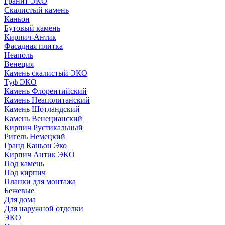
Гранит ЭКО
Скалистый камень
Каньон
Бутовый камень
Кирпич-Антик
Фасадная плитка
Неаполь
Венеция
Камень скалистый ЭКО
Туф ЭКО
Камень Флорентийский
Камень Неаполитанский
Камень Шотландский
Камень Венецианский
Кирпич Рустикальный
Ригель Немецкий
Гранд Каньон Эко
Кирпич Антик ЭКО
Под камень
Под кирпич
Планки для монтажа
Бежевые
Для дома
Для наружной отделки
ЭКO