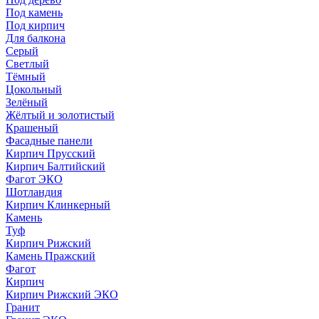
Под камень
Под кирпич
Для балкона
Серый
Светлый
Тёмный
Цокольный
Зелёный
Жёлтый и золотистый
Крашеный
Фасадные панели
Кирпич Прусский
Кирпич Балтийский
Фагот ЭКО
Шотландия
Кирпич Клинкерный
Камень
Туф
Кирпич Рижский
Камень Пражский
Фагот
Кирпич
Кирпич Рижский ЭКО
Гранит