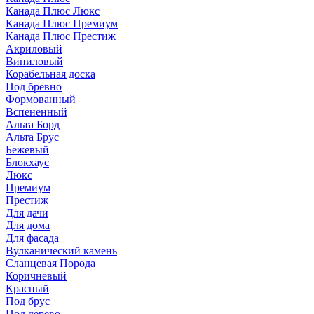
Канада Плюс Люкс
Канада Плюс Премиум
Канада Плюс Престиж
Акриловый
Виниловый
Корабельная доска
Под бревно
Формованный
Вспененный
Альта Борд
Альта Брус
Бежевый
Блокхаус
Люкс
Премиум
Престиж
Для дачи
Для дома
Для фасада
Вулканический камень
Сланцевая Порода
Коричневый
Красный
Под брус
Под дерево