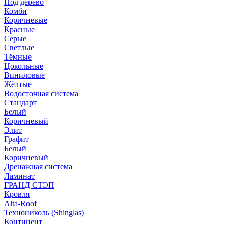
Под дерево
Комби
Коричневые
Красные
Серые
Светлые
Тёмные
Цокольные
Виниловые
Жёлтые
Водосточная система
Стандарт
Белый
Коричневый
Элит
Графит
Белый
Коричневый
Дренажная система
Ламинат
ГРАНД СТЭП
Кровля
Alta-Roof
Технониколь (Shinglas)
Континент