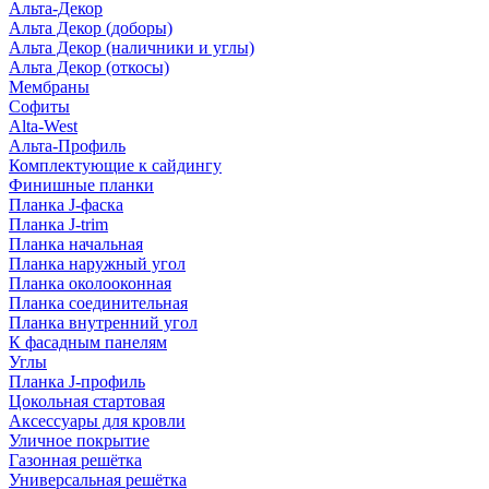
Альта-Декор
Альта Декор (доборы)
Альта Декор (наличники и углы)
Альта Декор (откосы)
Мембраны
Софиты
Alta-West
Альта-Профиль
Комплектующие к сайдингу
Финишные планки
Планка J-фаска
Планка J-trim
Планка начальная
Планка наружный угол
Планка околооконная
Планка соединительная
Планка внутренний угол
К фасадным панелям
Углы
Планка J-профиль
Цокольная стартовая
Аксессуары для кровли
Уличное покрытие
Газонная решётка
Универсальная решётка