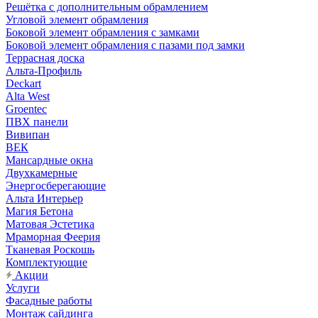
Решётка с дополнительным обрамлением
Угловой элемент обрамления
Боковой элемент обрамления с замками
Боковой элемент обрамления с пазами под замки
Террасная доска
Альта-Профиль
Deckart
Alta West
Groentec
ПВХ панели
Вивипан
ВЕК
Мансардные окна
Двухкамерные
Энергосберегающие
Альта Интерьер
Магия Бетона
Матовая Эстетика
Мраморная Феерия
Тканевая Роскошь
Комплектующие
Акции
Услуги
Фасадные работы
Монтаж сайдинга