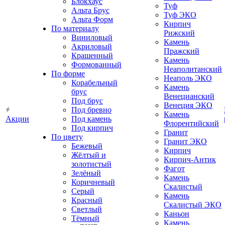
Блокхаус
Туф
Альта Брус
Туф ЭКО
Альта Форм
Кирпич
По материалу
Рижский
Виниловый
Камень
Акриловый
Пражский
Крашенный
Камень
Формованный
Неаполитанский
По форме
Неаполь ЭКО
Корабельный
Камень
брус
Венецианский
Под брус
Венеция ЭКО
Под бревно
Камень
Акции
Под камень
Флорентийский
Под кирпич
Гранит
По цвету
Гранит ЭКО
Бежевый
Кирпич
Жёлтый и
Кирпич-Антик
золотистый
Фагот
Зелёный
Камень
Коричневый
Скалистый
Серый
Камень
Красный
Скалистый ЭКО
Светлый
Каньон
Тёмный
Камень