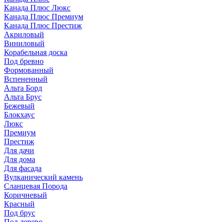
Канада Плюс Люкс
Канада Плюс Премиум
Канада Плюс Престиж
Акриловый
Виниловый
Корабельная доска
Под бревно
Формованный
Вспененный
Альта Борд
Альта Брус
Бежевый
Блокхаус
Люкс
Премиум
Престиж
Для дачи
Для дома
Для фасада
Вулканический камень
Сланцевая Порода
Коричневый
Красный
Под брус
Под дерево