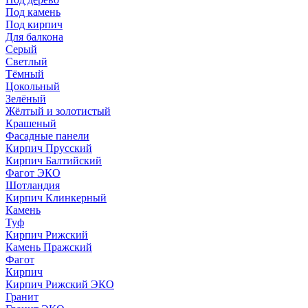
Под камень
Под кирпич
Для балкона
Серый
Светлый
Тёмный
Цокольный
Зелёный
Жёлтый и золотистый
Крашеный
Фасадные панели
Кирпич Прусский
Кирпич Балтийский
Фагот ЭКО
Шотландия
Кирпич Клинкерный
Камень
Туф
Кирпич Рижский
Камень Пражский
Фагот
Кирпич
Кирпич Рижский ЭКО
Гранит