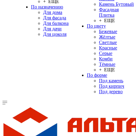
+ ЕЩЕ
Камень Бутовый
По назначению
Фасадная
Для дома
Плитка
Для фасада
+ ЕЩЕ
Для балкона
По цвету
Для дачи
Бежевые
Для цоколя
Жёлтые
Светлые
Красные
Серые
Комби
Тёмные
+ ЕЩЕ
По форме
Под камень
Под кирпич
Под дерево