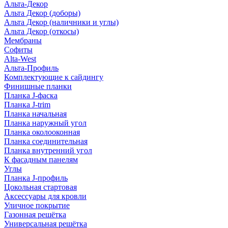
Альта-Декор
Альта Декор (доборы)
Альта Декор (наличники и углы)
Альта Декор (откосы)
Мембраны
Софиты
Alta-West
Альта-Профиль
Комплектующие к сайдингу
Финишные планки
Планка J-фаска
Планка J-trim
Планка начальная
Планка наружный угол
Планка околооконная
Планка соединительная
Планка внутренний угол
К фасадным панелям
Углы
Планка J-профиль
Цокольная стартовая
Аксессуары для кровли
Уличное покрытие
Газонная решётка
Универсальная решётка