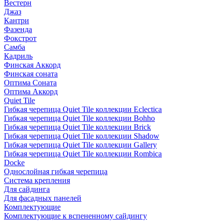
Вестерн
Джаз
Кантри
Фазенда
Фокстрот
Самба
Кадриль
Финская Аккорд
Финская соната
Оптима Соната
Оптима Аккорд
Quiet Tile
Гибкая черепица Quiet Tile коллекции Eclectica
Гибкая черепица Quiet Tile коллекции Bohho
Гибкая черепица Quiet Tile коллекции Brick
Гибкая черепица Quiet Tile коллекции Shadow
Гибкая черепица Quiet Tile коллекции Gallery
Гибкая черепица Quiet Tile коллекции Rombica
Docke
Однослойная гибкая черепица
Система крепления
Для сайдинга
Для фасадных панелей
Комплектующие
Комплектующие к вспененному сайдингу