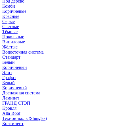
Под дерево
Комби
Коричневые
Красные
Серые
Светлые
Тёмные
Цокольные
Виниловые
Жёлтые
Водосточная система
Стандарт
Белый
Коричневый
Элит
Графит
Белый
Коричневый
Дренажная система
Ламинат
ГРАНД СТЭП
Кровля
Alta-Roof
Технониколь (Shinglas)
Континент