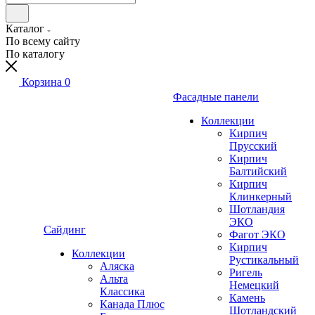
Каталог
По всему сайту
По каталогу
Корзина
0
Фасадные панели
Коллекции
Кирпич
Прусский
Кирпич
Балтийский
Кирпич
Клинкерный
Шотландия
ЭКО
Сайдинг
Фагот ЭКО
Кирпич
Коллекции
Рустикальный
Аляска
Ригель
Альта
Немецкий
Классика
Камень
Канада Плюс
Шотландский