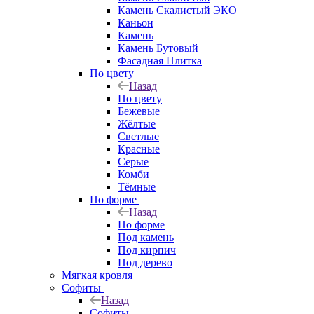
Камень Скалистый ЭКО
Каньон
Камень
Камень Бутовый
Фасадная Плитка
По цвету
Назад
По цвету
Бежевые
Жёлтые
Светлые
Красные
Серые
Комби
Тёмные
По форме
Назад
По форме
Под камень
Под кирпич
Под дерево
Мягкая кровля
Софиты
Назад
Софиты