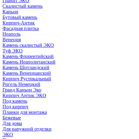
Гранит ЭКО
Скалистый камень
Каньон
Бутовый камень
Кирпич-Антик
Фасадная плитка
Неаполь
Венеция
Камень скалистый ЭКО
Туф ЭКО
Камень Флорентийский
Камень Неаполитанский
Камень Шотландский
Камень Венецианский
Кирпич Рустикальный
Ригель Немецкий
Гранд Каньон Эко
Кирпич Антик ЭКО
Под камень
Под кирпич
Планки для монтажа
Бежевые
Для дома
Для наружной отделки
ЭКO