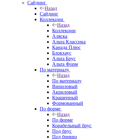
Сайдинг
Назад
Сайдинг
Коллекции
Назад
Коллекции
Аляска
Альта Классика
Канада Плюс
Блокхаус
Альта Брус
Альта Форм
По материалу
Назад
По материалу
Виниловый
Акриловый
Крашенный
Формованный
По форме
Назад
По форме
Корабельный брус
Под брус
Под бревно