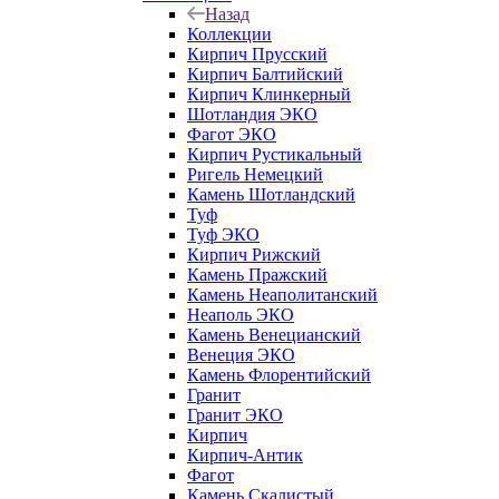
Назад
Коллекции
Кирпич Прусский
Кирпич Балтийский
Кирпич Клинкерный
Шотландия ЭКО
Фагот ЭКО
Кирпич Рустикальный
Ригель Немецкий
Камень Шотландский
Туф
Туф ЭКО
Кирпич Рижский
Камень Пражский
Камень Неаполитанский
Неаполь ЭКО
Камень Венецианский
Венеция ЭКО
Камень Флорентийский
Гранит
Гранит ЭКО
Кирпич
Кирпич-Антик
Фагот
Камень Скалистый