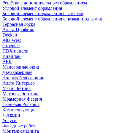
Решётка с дополнительным обрамлением
Угловой элемент обрамления
Боковой элемент обрамления с замками
Боковой элемент обрамления с пазами под замки
Террасная доска
Альта-Профиль
Deckart
Alta West
Groentec
ПВХ панели
Вивипан
ВЕК
Мансардные окна
Двухкамерные
Энергосберегающие
Альта Интерьер
Магия Бетона
Матовая Эстетика
Мраморная Феерия
Тканевая Роскошь
Комплектующие
Акции
Услуги
Фасадные работы
Монтаж сайдинга