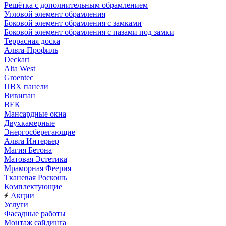
Решётка с дополнительным обрамлением
Угловой элемент обрамления
Боковой элемент обрамления с замками
Боковой элемент обрамления с пазами под замки
Террасная доска
Альта-Профиль
Deckart
Alta West
Groentec
ПВХ панели
Вивипан
ВЕК
Мансардные окна
Двухкамерные
Энергосберегающие
Альта Интерьер
Магия Бетона
Матовая Эстетика
Мраморная Феерия
Тканевая Роскошь
Комплектующие
Акции
Услуги
Фасадные работы
Монтаж сайдинга