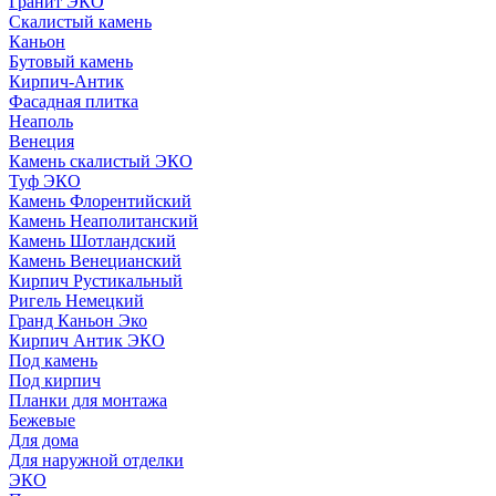
Гранит ЭКО
Скалистый камень
Каньон
Бутовый камень
Кирпич-Антик
Фасадная плитка
Неаполь
Венеция
Камень скалистый ЭКО
Туф ЭКО
Камень Флорентийский
Камень Неаполитанский
Камень Шотландский
Камень Венецианский
Кирпич Рустикальный
Ригель Немецкий
Гранд Каньон Эко
Кирпич Антик ЭКО
Под камень
Под кирпич
Планки для монтажа
Бежевые
Для дома
Для наружной отделки
ЭКO