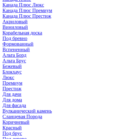
Канада Плюс Люкс
Канада Плюс Премиум
Канада Плюс Престиж
Акриловый
Виниловый
Корабельная доска
Под бревно
Формованный
Вспененный
Альта Борд
Альта Брус
Бежевый
Блокхаус
Люкс
Премиум
Престиж
Для дачи
Для дома
Для фасада
Вулканический камень
Сланцевая Порода
Коричневый
Красный
Под брус
Под дерево