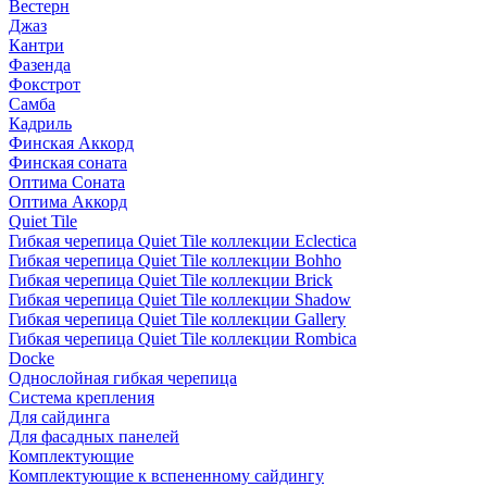
Вестерн
Джаз
Кантри
Фазенда
Фокстрот
Самба
Кадриль
Финская Аккорд
Финская соната
Оптима Соната
Оптима Аккорд
Quiet Tile
Гибкая черепица Quiet Tile коллекции Eclectica
Гибкая черепица Quiet Tile коллекции Bohho
Гибкая черепица Quiet Tile коллекции Brick
Гибкая черепица Quiet Tile коллекции Shadow
Гибкая черепица Quiet Tile коллекции Gallery
Гибкая черепица Quiet Tile коллекции Rombica
Docke
Однослойная гибкая черепица
Система крепления
Для сайдинга
Для фасадных панелей
Комплектующие
Комплектующие к вспененному сайдингу