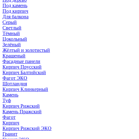
Под камень
Под кирпич
Для балкона
Серый
Светлый
Тёмный
Цокольный
Зелёный
Жёлтый и золотистый
Крашеный
Фасадные панели
Кирпич Прусский
Кирпич Балтийский
Фагот ЭКО
Шотландия
Кирпич Клинкерный
Камень
Туф
Кирпич Рижский
Камень Пражский
Фагот
Кирпич
Кирпич Рижский ЭКО
Гранит