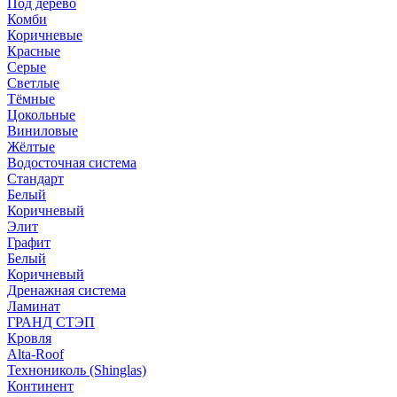
Под дерево
Комби
Коричневые
Красные
Серые
Светлые
Тёмные
Цокольные
Виниловые
Жёлтые
Водосточная система
Стандарт
Белый
Коричневый
Элит
Графит
Белый
Коричневый
Дренажная система
Ламинат
ГРАНД СТЭП
Кровля
Alta-Roof
Технониколь (Shinglas)
Континент