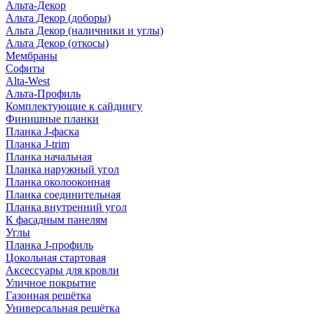
Альта-Декор
Альта Декор (доборы)
Альта Декор (наличники и углы)
Альта Декор (откосы)
Мембраны
Софиты
Alta-West
Альта-Профиль
Комплектующие к сайдингу
Финишные планки
Планка J-фаска
Планка J-trim
Планка начальная
Планка наружный угол
Планка околооконная
Планка соединительная
Планка внутренний угол
К фасадным панелям
Углы
Планка J-профиль
Цокольная стартовая
Аксессуары для кровли
Уличное покрытие
Газонная решётка
Универсальная решётка